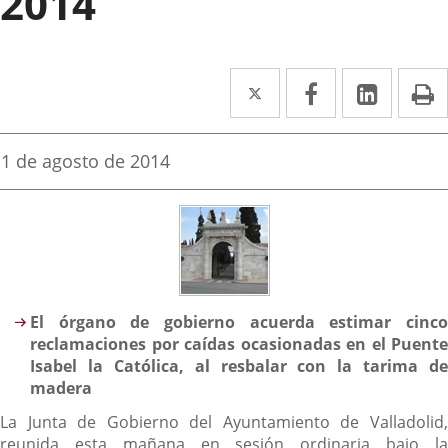
2014
Twitter
Enlace
Facebook
Enlace
Linke
Enlace
I
a
a
a
una
una
una
Fecha
1 de agosto de 2014
de
aplicación
aplicación
aplica
la
noticia
externa.
externa.
extern
Descripción
El órgano de gobierno acuerda estimar cinco
reclamaciones por caídas ocasionadas en el Puente
Isabel la Católica, al resbalar con la tarima de
madera
La Junta de Gobierno del Ayuntamiento de Valladolid,
reunida esta mañana en sesión ordinaria bajo la