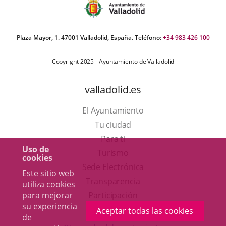
Plaza Mayor, 1. 47001 Valladolid, España. Teléfono:
+34 983 426 100
Copyright 2025 - Ayuntamiento de Valladolid
valladolid.es
El Ayuntamiento
Tu ciudad
Para ti
Uso de
Este
Turismo
cookies
enlace
Enlace
Sede Electrónica
Este sitio web
se
a
Transparencia
utiliza cookies
abrirá
una
para mejorar
Participación
su experiencia
en
aplicación
Aceptar todas las cookies
de
una
externa.