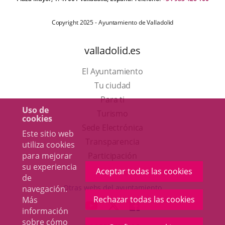
Copyright 2025 - Ayuntamiento de Valladolid
valladolid.es
El Ayuntamiento
Tu ciudad
Para ti
Uso de
Este
Turismo
cookies
enlace
Enlace
Sede Electrónica
Este sitio web
se
a
Transparencia
utiliza cookies
abrirá
una
Participación
para mejorar
su experiencia
en
aplicación
Aceptar todas las cookies
de
una
externa.
Otras webs del ayuntamiento
navegación.
ventana
Rechazar todas las cookies
Más
aderSocial
ENLACE
ENLACE
ENLACE
información
nueva.
A
A
A
sobre
cómo