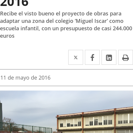
2016
Recibe el visto bueno el proyecto de obras para
adaptar una zona del colegio ‘Miguel Iscar’ como
escuela infantil, con un presupuesto de casi 244.000
euros
Twitter
Enlace
Facebook
Enlace
Linke
Enlace
I
a
a
a
una
una
una
Fecha
11 de mayo de 2016
de
aplicación
aplicación
aplica
la
noticia
externa.
externa.
extern