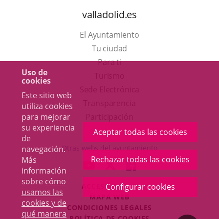
valladolid.es
El Ayuntamiento
Tu ciudad
Para ti
Uso de
Este
Turismo
cookies
enlace
Enlace
Sede Electrónica
Este sitio web
se
a
Transparencia
utiliza cookies
abrirá
una
para mejorar
Participación
su experiencia
en
aplicación
Aceptar todas las cookies
de
una
externa.
Otras webs del ayuntamiento
navegación.
ventana
Rechazar todas las cookies
Más
aderSocial
ENLACE
ENLACE
ENLACE
información
nueva.
A
A
A
sobre
cómo
ACCESIBILIDAD
Configurar cookies
UNA
UNA
UNA
usamos las
MAPA WEB
APLICACIÓN
APLICACIÓN
APLICACIÓN
cookies y de
r
CONDICIONES LEGALES
EXTERNA.
EXTERNA.
EXTERNA.
qué manera
POLÍTICA DE COOKIES