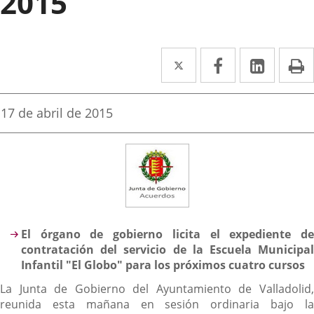
2015
Twitter
Enlace
Facebook
Enlace
Linke
Enlace
I
a
a
a
una
una
una
Fecha
17 de abril de 2015
de
aplicación
aplicación
aplica
la
noticia
externa.
externa.
extern
Descripción
El órgano de gobierno licita el expediente de
contratación del servicio de la Escuela Municipal
Infantil "El Globo" para los próximos cuatro cursos
La Junta de Gobierno del Ayuntamiento de Valladolid,
reunida esta mañana en sesión ordinaria bajo la