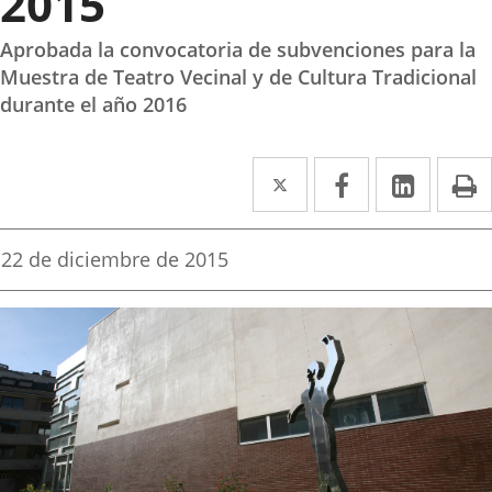
2015
Aprobada la convocatoria de subvenciones para la
Muestra de Teatro Vecinal y de Cultura Tradicional
durante el año 2016
Twitter
Enlace
Facebook
Enlace
Linke
Enlace
I
a
a
a
una
una
una
Fecha
22 de diciembre de 2015
de
aplicación
aplicación
aplica
la
noticia
externa.
externa.
extern