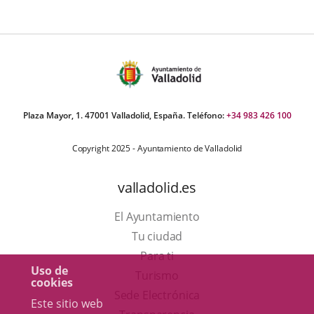
Plaza Mayor, 1. 47001 Valladolid, España. Teléfono:
+34 983 426 100
Copyright 2025 - Ayuntamiento de Valladolid
valladolid.es
El Ayuntamiento
Tu ciudad
Para ti
Uso de
Este
Turismo
cookies
enlace
Enlace
Sede Electrónica
Este sitio web
se
a