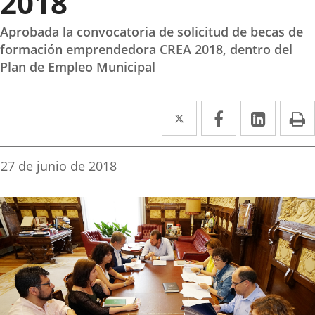
2018
Aprobada la convocatoria de solicitud de becas de
formación emprendedora CREA 2018, dentro del
Plan de Empleo Municipal
Twitter
Enlace
Facebook
Enlace
Linke
Enlace
I
a
a
a
una
una
una
Fecha
27 de junio de 2018
de
aplicación
aplicación
aplica
la
noticia
externa.
externa.
extern