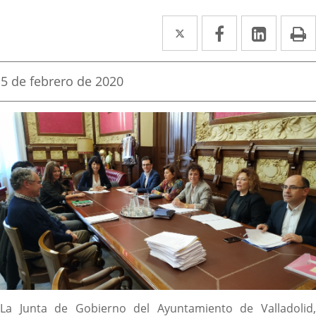
Twitter
Enlace
Facebook
Enlace
Linke
Enlace
I
a
a
a
una
una
una
Fecha
5 de febrero de 2020
de
aplicación
aplicación
aplica
la
noticia
externa.
externa.
extern
Descripción
La Junta de Gobierno del Ayuntamiento de Valladolid,