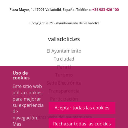
Plaza Mayor, 1. 47001 Valladolid, España. Teléfono:
+34 983 426 100
Copyright 2025 - Ayuntamiento de Valladolid
valladolid.es
El Ayuntamiento
Tu ciudad
Para ti
Uso de
Este
Turismo
cookies
enlace
Enlace
Sede Electrónica
Este sitio web
se
a
Transparencia
utiliza cookies
abrirá
una
para mejorar
Participación
su experiencia
en
aplicación
Aceptar todas las cookies
de
una
externa.
Otras webs del ayuntamiento
navegación.
ventana
Rechazar todas las cookies
Más
aderSocial
ENLACE
ENLACE
ENLACE