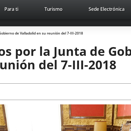
Este
En
Para ti
Turismo
Sede Electrónica
Accesibilidad
Trabaja con nosotros
Contac
enlace
a
se
un
abrirá
apl
obierno de Valladolid en su reunión del 7-III-2018
en
ext
una
s por la Junta de Go
ventana
nueva.
unión del 7-III-2018