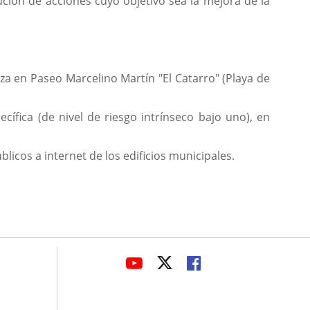
ción de acciones cuyo objetivo sea la mejora de la
aza en Paseo Marcelino Martín "El Catarro" (Playa de
ecífica (de nivel de riesgo intrínseco bajo uno), en
licos a internet de los edificios municipales.
avaHeaderSocial
ENLACE
ENLACE
ENLACE
A
A
A
UNA
UNA
UNA