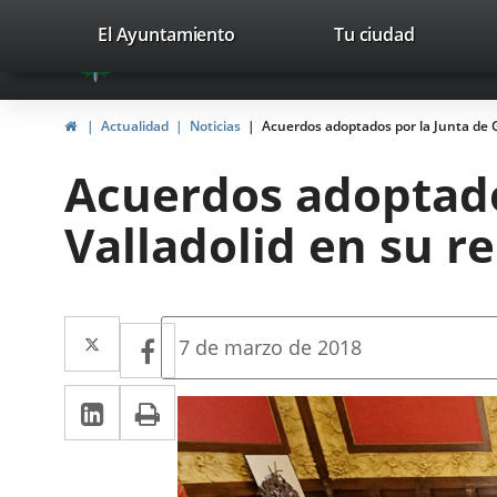
Portal
Saltar al contenido
valladolid.es
El Ayuntamiento
Tu ciudad
avaTop
Web
del
Inicio
Actualidad
Noticias
Acuerdos adoptados por la Junta de G
Ayuntamiento
Acuerdos adoptado
de
Valladolid en su re
Valladolid
Twitter
Enlace
Facebook
Enlace
Fecha
7 de marzo de 2018
de
a
a
la
LinkedIn
Enlace
Imprimir
una
noticia
una
a
aplicación
aplicación
una
externa.
externa.