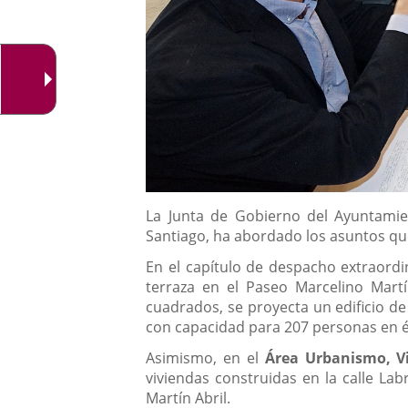
Descripción
La Junta de Gobierno del Ayuntamien
Santiago, ha abordado los asuntos que
En el capítulo de despacho extraordin
terraza en el Paseo Marcelino Martí
cuadrados, se proyecta un edificio d
con capacidad para 207 personas en é
Asimismo, en el
Área Urbanismo, Vi
viviendas construidas en la calle Labr
Martín Abril.