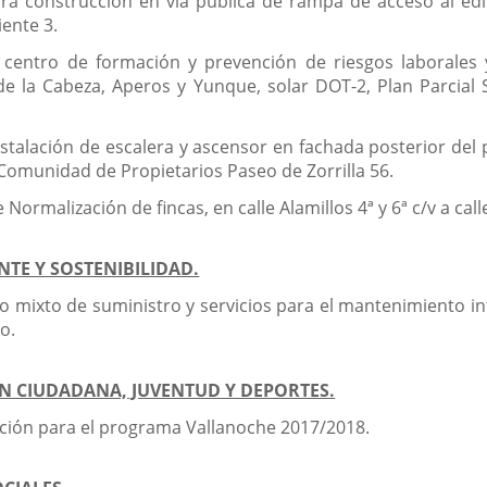
a construcción en vía pública de rampa de acceso al edifi
ente 3.
 centro de formación y prevención de riesgos laborales 
de la Cabeza, Aperos y Yunque, solar DOT-2, Plan Parcial
nstalación de escalera y ascensor en fachada posterior del 
r Comunidad de Propietarios Paseo de Zorrilla 56.
 Normalización de fincas, en calle Alamillos 4ª y 6ª c/v a call
TE Y SOSTENIBILIDAD.
ato mixto de suministro y servicios para el mantenimiento 
o.
ÓN CIUDADANA, JUVENTUD Y DEPORTES.
nción para el programa Vallanoche 2017/2018.