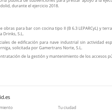
oria pública de subvenciones para prestar apoyo a la ejecu
dolid, durante el ejercicio 2018.
e obras para bar con cocina tipo II (B 6.3 LEPARCyL) y terr
a Drinks, S.L.
iales de edificación para nave industrial sin actividad esp
niga, solicitada por Gamertrans Norte, S.L.
ntratación de la gestión y mantenimiento de los accesos púb
id.es
amiento
Tu ciudad