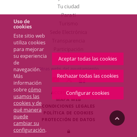
Tu ciudad
Para ti
Uso de
Este
Turismo
cookies
enlace
Enlace
Sede Electrónica
Este sitio web
se
a
Transparencia
utiliza cookies
abrirá
una
para mejorar
Participación
su experiencia
en
aplicación
Aceptar todas las cookies
de
una
externa.
Otras webs del ayuntamiento
navegación.
ventana
Rechazar todas las cookies
Más
aderSocial
ENLACE
ENLACE
ENLACE
información
nueva.
A
A
A
sobre
cómo
Configurar cookies
ACCESIBILIDAD
UNA
UNA
UNA
usamos las
MAPA WEB
APLICACIÓN
APLICACIÓN
APLICACIÓN
cookies y de
r
CONDICIONES LEGALES
EXTERNA.
EXTERNA.
EXTERNA.
qué manera
POLÍTICA DE COOKIES
puede
"Volver
PROTECCIÓN DE DATOS
cambiar su
Toggl
configuración
.
Iniciar
navig
arriba"