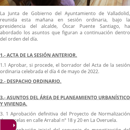
Descripción
La Junta de Gobierno del Ayuntamiento de Valladolid,
reunida esta mañana en sesión ordinaria, bajo la
presidencia del alcalde, Óscar Puente Santiago, ha
abordado los asuntos que figuran a continuación dentro
del orden del día.
1.- ACTA DE LA SESIÓN ANTERIOR.
1.1 Aprobar, si procede, el borrador del Acta de la sesión
ordinaria celebrada el día 4 de mayo de 2022.
2.- DESPACHO ORDINARIO.
3.- ASUNTOS DEL ÁREA DE PLANEAMIENTO URBANÍSTICO
Y VIVIENDA.
3. 1 Aprobación definitiva del Proyecto de Normalización
de parcelas en calle Arrabal nº 18 y 20 en La Overuela.
3. 2 Aprobación inicial del convenio de monetización del