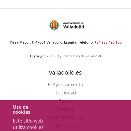
Plaza Mayor, 1. 47001 Valladolid, España. Teléfono:
+34 983 426 100
Copyright 2025 - Ayuntamiento de Valladolid
valladolid.es
El Ayuntamiento
Tu ciudad
Para ti
Uso de
Este
Turismo
cookies
enlace
Enlace
Sede Electrónica
Este sitio web
se
a
Transparencia
utiliza cookies