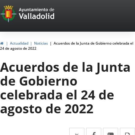
Portal
Saltar al contenido
Web
del
Ayuntamiento
Inicio
Actualidad
Noticias
Acuerdos de la Junta de Gobierno celebrada el
24 de agosto de 2022
de
Acuerdos de la Junta
Valladolid
de Gobierno
celebrada el 24 de
agosto de 2022
Twitter
Enlace
Facebook
Enlace
Linke
Enlace
I