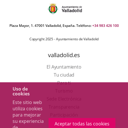
Plaza Mayor, 1. 47001 Valladolid, España. Teléfono:
+34 983 426 100
Copyright 2025 - Ayuntamiento de Valladolid
valladolid.es
El Ayuntamiento
Tu ciudad
Para ti
Uso de
Este
Turismo
cookies
enlace
Enlace
Sede Electrónica
Este sitio web
se
a
Transparencia
utiliza cookies
abrirá
una
para mejorar
Participación
su experiencia
en
aplicación
Aceptar todas las cookies
de