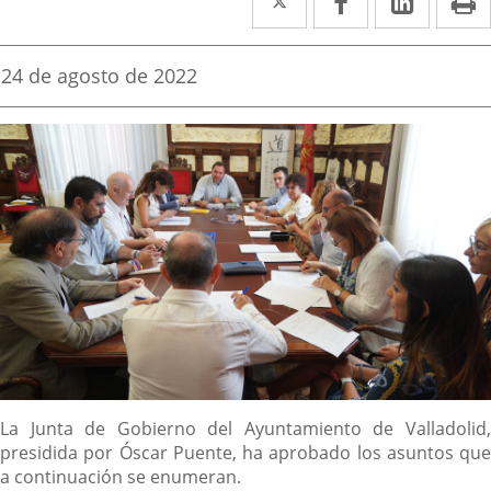
a
a
a
una
una
una
Fecha
24 de agosto de 2022
de
aplicación
aplicación
aplica
la
noticia
externa.
externa.
extern
Descripción
La Junta de Gobierno del Ayuntamiento de Valladolid,
presidida por Óscar Puente, ha aprobado los asuntos que
a continuación se enumeran.