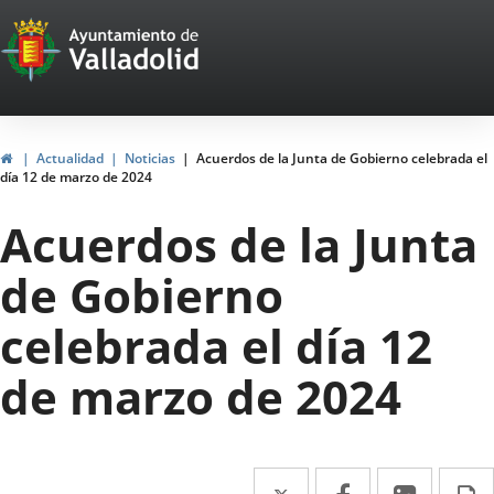
Portal
Saltar al contenido
Web
del
Ayuntamiento
Inicio
Actualidad
Noticias
Acuerdos de la Junta de Gobierno celebrada el
día 12 de marzo de 2024
de
Acuerdos de la Junta
Valladolid
de Gobierno
celebrada el día 12
de marzo de 2024
Twitter
Enlace
Facebook
Enlace
Linke
Enlace
I