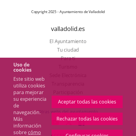
Copyright 2025 - Ayuntamiento de Valladolid
valladolid.es
El Ayuntamiento
Tu ciudad
Para ti
Uso de
Este
Turismo
cookies
enlace
Enlace
Sede Electrónica
Este sitio web
se
a
Transparencia
utiliza cookies
abrirá
una
para mejorar
Participación
su experiencia
en
aplicación
Aceptar todas las cookies
de
una
externa.
Otras webs del ayuntamiento
navegación.
ventana
Rechazar todas las cookies
Más
aderSocial
ENLACE
ENLACE
ENLACE
información
nueva.
A
A
A
sobre
cómo
ACCESIBILIDAD
Configurar cookies