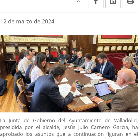
a
a
a
una
una
una
Fecha
12 de marzo de 2024
de
aplicación
aplicación
aplica
la
noticia
externa.
externa.
extern
Descripción
La Junta de Gobierno del Ayuntamiento de Valladolid,
presidida por el alcalde, Jesús Julio Carnero García, ha
aprobado los asuntos que a continuación figuran en el