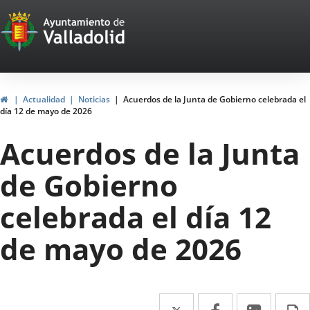
Portal
Saltar al contenido
Web
del
Ayuntamiento
Inicio
Actualidad
Noticias
Acuerdos de la Junta de Gobierno celebrada el
día 12 de mayo de 2026
de
Acuerdos de la Junta
Valladolid
de Gobierno
celebrada el día 12
de mayo de 2026
Twitter
Enlace
Facebook
Enlace
Linke
Enlace
I