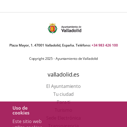
Plaza Mayor, 1. 47001 Valladolid, España. Teléfono:
+34 983 426 100
Copyright 2025 - Ayuntamiento de Valladolid
valladolid.es
El Ayuntamiento
Tu ciudad
Para ti
Uso de
Este
Turismo
cookies
enlace
Enlace
Sede Electrónica
Este sitio web
se
a
Transparencia