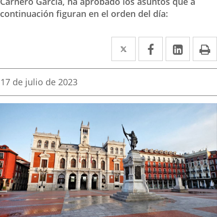
Carnero García, ha aprobado los asuntos que a
continuación figuran en el orden del día:
Twitter
Enlace
Facebook
Enlace
Linke
Enlace
I
a
a
a
una
una
una
Fecha
17 de julio de 2023
de
aplicación
aplicación
aplica
la
noticia
externa.
externa.
extern