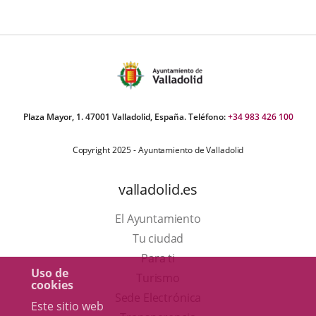
Plaza Mayor, 1. 47001 Valladolid, España. Teléfono:
+34 983 426 100
Copyright 2025 - Ayuntamiento de Valladolid
valladolid.es
El Ayuntamiento
Tu ciudad
Para ti
Uso de
Este
Turismo
cookies
enlace
Enlace
Sede Electrónica
Este sitio web