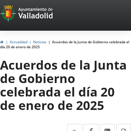
Portal
Saltar al contenido
Web
del
Ayuntamiento
Inicio
Actualidad
Noticias
Acuerdos de la Junta de Gobierno celebrada el
día 20 de enero de 2025
de
Acuerdos de la Junta
Valladolid
de Gobierno
celebrada el día 20
de enero de 2025
Twitter
Enlace
Facebook
Enlace
Linke
Enlace
I