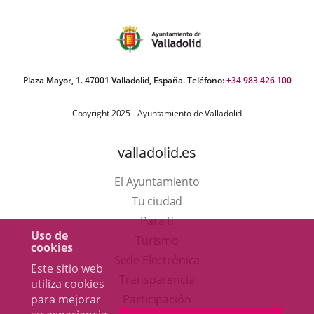
Plaza Mayor, 1. 47001 Valladolid, España. Teléfono:
+34 983 426 100
Copyright 2025 - Ayuntamiento de Valladolid
valladolid.es
El Ayuntamiento
Tu ciudad
Para ti
Uso de
Este
Turismo
cookies
enlace
Enlace
Sede Electrónica
Este sitio web
se
a
Transparencia
utiliza cookies
abrirá
una
Participación
para mejorar