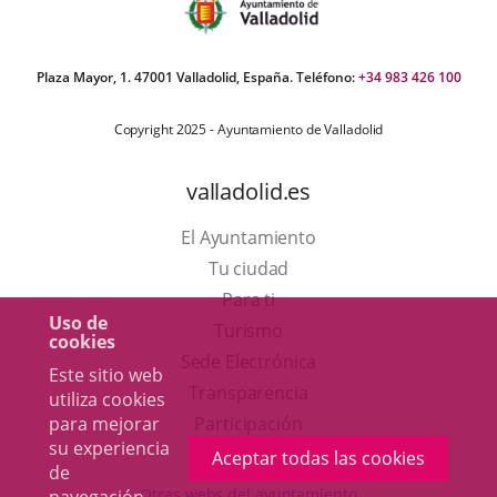
Plaza Mayor, 1. 47001 Valladolid, España. Teléfono:
+34 983 426 100
Copyright 2025 - Ayuntamiento de Valladolid
valladolid.es
El Ayuntamiento
Tu ciudad
Para ti
Uso de
Este
Turismo
cookies
enlace
Enlace
Sede Electrónica
Este sitio web
se
a
Transparencia
utiliza cookies
abrirá
una
Participación
para mejorar
su experiencia
en
aplicación
Aceptar todas las cookies
de
una
externa.
Otras webs del ayuntamiento