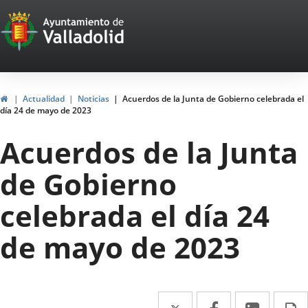
Portal
Saltar al contenido
Web
del
Ayuntamiento
Inicio
Actualidad
Noticias
Acuerdos de la Junta de Gobierno celebrada el
día 24 de mayo de 2023
de
Acuerdos de la Junta
Valladolid
de Gobierno
celebrada el día 24
de mayo de 2023
Twitter
Enlace
Facebook
Enlace
Linke
Enlace
I