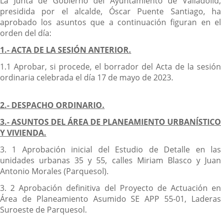
Descripción
La Junta de Gobierno del Ayuntamiento de Valladolid,
presidida por el alcalde, Óscar Puente Santiago, ha
aprobado los asuntos que a continuación figuran en el
orden del día:
1.- ACTA DE LA SESIÓN ANTERIOR.
1.1 Aprobar, si procede, el borrador del Acta de la sesión
ordinaria celebrada el día 17 de mayo de 2023.
2.- DESPACHO ORDINARIO.
3.- ASUNTOS DEL ÁREA DE PLANEAMIENTO URBANÍSTICO
Y VIVIENDA.
3. 1 Aprobación inicial del Estudio de Detalle en las
unidades urbanas 35 y 55, calles Miriam Blasco y Juan
Antonio Morales (Parquesol).
3. 2 Aprobación definitiva del Proyecto de Actuación en
Área de Planeamiento Asumido SE APP 55-01, Laderas
Suroeste de Parquesol.