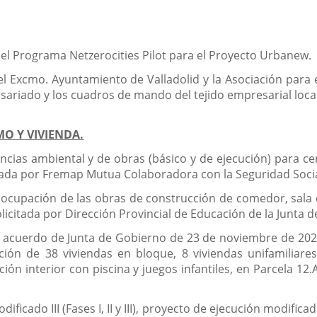
 del Programa Netzerocities Pilot para el Proyecto Urbanew.
l Excmo. Ayuntamiento de Valladolid y la Asociación para 
sariado y los cuadros de mando del tejido empresarial loca
MO Y VIVIENDA.
cencias ambiental y de obras (básico y de ejecución) para c
citada por Fremap Mutua Colaboradora con la Seguridad Socia
 ocupación de las obras de construcción de comedor, sala 
licitada por Dirección Provincial de Educación de la Junta de
en acuerdo de Junta de Gobierno de 23 de noviembre de 2022,
ión de 38 viviendas en bloque, 8 viviendas unifamiliares
n interior con piscina y juegos infantiles, en Parcela 12.A 
icado III (Fases I, II y III), proyecto de ejecución modificado 