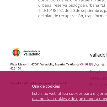
Corrección de error en acuerdo de Jun
urbana, reserva biológica urbana "El 
Ted/1018/202, de 20 de septiembre, pa
del plan de recuperación, transformac
valladol
El Ayunt
Plaza Mayor, 1. 47001 Valladolid, España. Teléfono:
+34 983
426 100
Para ti
Sede Elec
Copyright 2025 - Ayuntamiento de Valladolid
Participa
Uso de cookies
Este sitio web utiliza cookies para mejo
usamos las cookies y de qué manera pue