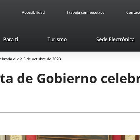
Accesibilidad
Trabaja con nosotros
Contac
Este
En
Para ti
Turismo
Sede Electrónica
enlace
a
se
u
ebrada el día 3 de octubre de 2023
abrirá
ap
en
ex
ta de Gobierno celebr
una
ventana
nueva.