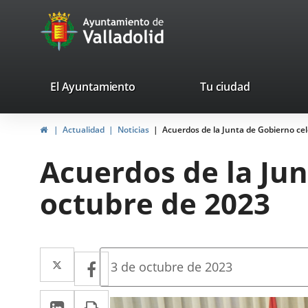
Portal
Saltar al contenido
avaTop
Web
del
Ayuntamiento
valladolid.es
El Ayuntamiento
Tu ciudad
de
Inicio
Actualidad
Noticias
Acuerdos de la Junta de Gobierno cel
Valladolid
Acuerdos de la Jun
octubre de 2023
Twitter
Enlace
Facebook
Enlace
Fecha
3 de octubre de 2023
de
a
a
la
LinkedIn
Enlace
Imprimir
una
noticia