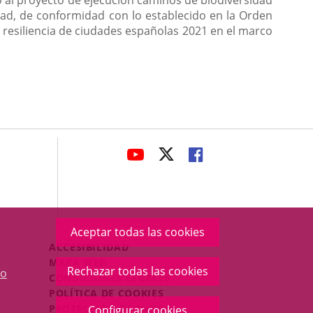
o al proyecto de ejecución caminos de biodiversidad
idad, de conformidad con lo establecido en la Orden
 resiliencia de ciudades españolas 2021 en el marco
avaHeaderSocial
ENLACE
ENLACE
ENLACE
A
A
A
UNA
UNA
UNA
APLICACIÓN
APLICACIÓN
APLICACIÓN
EXTERNA.
EXTERNA.
EXTERNA.
Aceptar todas las cookies
Menú
ACCESIBILIDAD
Legal
MAPA WEB
Rechazar todas las cookies
o
Footer
CONDICIONES LEGALES
POLÍTICA DE COOKIES
PROTECCIÓN DE DATOS
Configurar cookies