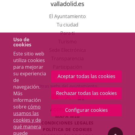
valladolid.es
El Ayuntamiento
Tu ciudad
Para ti
Uso de
Este
Turismo
cookies
enlace
Enlace
Sede Electrónica
Este sitio web
se
a
Transparencia
utiliza cookies
abrirá
una
para mejorar
Participación
su experiencia
en
aplicación
Aceptar todas las cookies
de
una
externa.
Otras webs del ayuntamiento
navegación.
ventana
Rechazar todas las cookies
Más
aderSocial
ENLACE
ENLACE
ENLACE
información
nueva.
A
A
A
sobre
cómo
Configurar cookies
ACCESIBILIDAD
UNA
UNA
UNA
usamos las
MAPA WEB
APLICACIÓN
APLICACIÓN
APLICACIÓN
cookies y de
r
CONDICIONES LEGALES
EXTERNA.
EXTERNA.
EXTERNA.
qué manera
POLÍTICA DE COOKIES
puede
"Volver