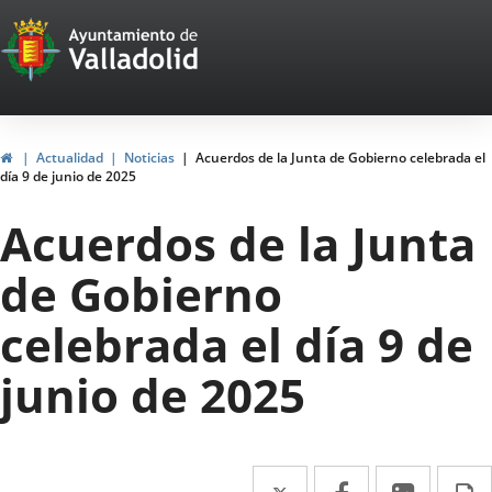
Portal
Saltar al contenido
Web
del
Ayuntamiento
Inicio
Actualidad
Noticias
Acuerdos de la Junta de Gobierno celebrada el
día 9 de junio de 2025
de
Acuerdos de la Junta
Valladolid
de Gobierno
celebrada el día 9 de
junio de 2025
Twitter
Enlace
Facebook
Enlace
Linke
Enlace
I