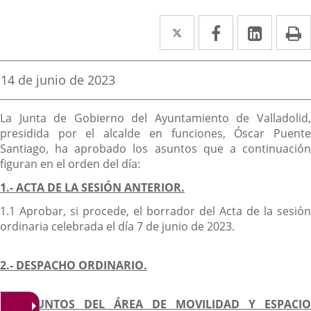
Twitter
Enlace
Facebook
Enlace
Linke
Enlace
I
a
a
a
una
una
una
Fecha
14 de junio de 2023
de
aplicación
aplicación
aplica
la
Descripción
noticia
externa.
externa.
extern
La Junta de Gobierno del Ayuntamiento de Valladolid,
presidida por el alcalde en funciones, Óscar Puente
Santiago, ha aprobado los asuntos que a continuación
figuran en el orden del día:
1.- ACTA DE LA SESIÓN ANTERIOR.
1.1 Aprobar, si procede, el borrador del Acta de la sesión
ordinaria celebrada el día 7 de junio de 2023.
2.- DESPACHO ORDINARIO.
3.- ASUNTOS DEL ÁREA DE MOVILIDAD Y ESPACIO