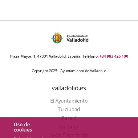
Plaza Mayor, 1. 47001 Valladolid, España. Teléfono:
+34 983 426 100
Copyright 2025 - Ayuntamiento de Valladolid
valladolid.es
El Ayuntamiento
Tu ciudad
Para ti
Uso de
Este
Turismo
cookies
enlace
Enlace
Sede Electrónica