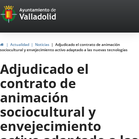
Portal
Saltar al contenido
Web
del
Ayuntamiento
Inicio
Actualidad
Noticias
Adjudicado el contrato de animación
sociocultural y envejecimiento activo adaptado a las nuevas tecnologías
de
Adjudicado el
Valladolid
contrato de
animación
sociocultural y
envejecimiento