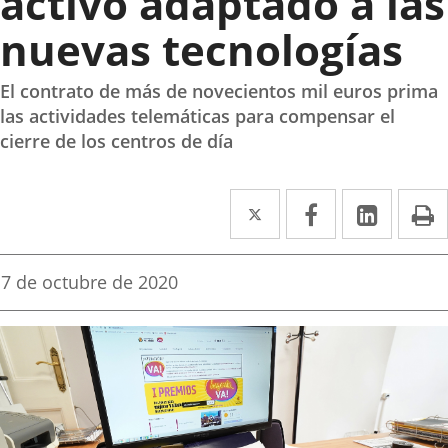
activo adaptado a las
nuevas tecnologías
El contrato de más de novecientos mil euros prima
las actividades telemáticas para compensar el
cierre de los centros de día
Twitter
Enlace
Facebook
Enlace
Linke
Enlace
I
a
a
a
una
una
una
Fecha
7 de octubre de 2020
de
aplicación
aplicación
aplica
la
noticia
externa.
externa.
extern