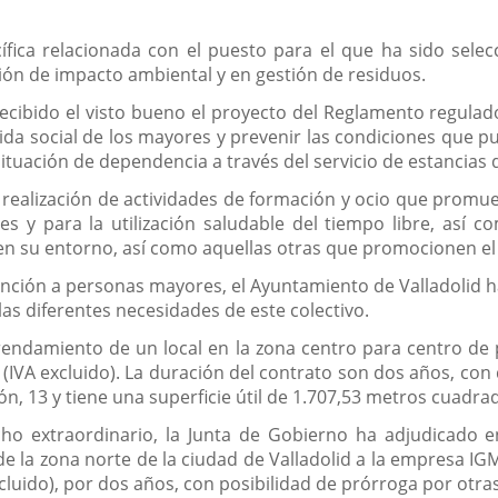
ica relacionada con el puesto para el que ha sido selec
ión de impacto ambiental y en gestión de residuos.
recibido el visto bueno el proyecto del Reglamento regula
 vida social de los mayores y prevenir las condiciones que
ituación de dependencia a través del servicio de estancias 
 realización de actividades de formación y ocio que promu
 y para la utilización saludable del tiempo libre, así c
n su entorno, así como aquellas otras que promocionen el 
tención a personas mayores, el Ayuntamiento de Valladolid h
as diferentes necesidades de este colectivo.
rrendamiento de un local en la zona centro para centro d
(IVA excluido). La duración del contrato son dos años, con 
eón, 13 y tiene una superficie útil de 1.707,53 metros cuadra
cho extraordinario, la Junta de Gobierno ha adjudicado 
s de la zona norte de la ciudad de Valladolid a la empresa 
xcluido), por dos años, con posibilidad de prórroga por otr