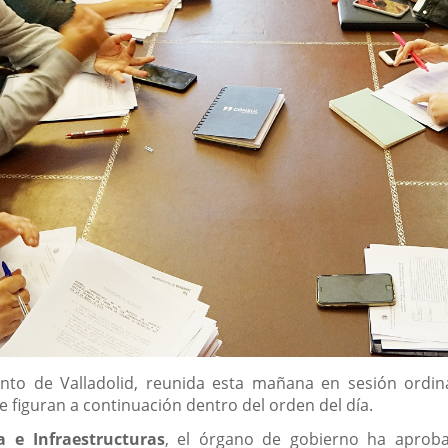
to de Valladolid, reunida esta mañana en sesión ordinar
 figuran a continuación dentro del orden del día.
 e Infraestructuras
, el órgano de gobierno ha aproba