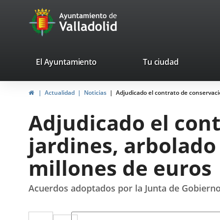
Portal
avaTop
Web
del
Ayuntamiento
valladolid.es
El Ayuntamiento
Tu ciudad
de
Inicio
Actualidad
Noticias
Adjudicado el contrato de conservació
Valladolid
Adjudicado el con
jardines, arbolado 
millones de euros
Acuerdos adoptados por la Junta de Gobierno
Twitter
Enlace