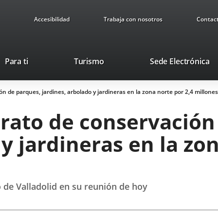
Accesibilidad
Trabaja con nosotros
Contac
Este
En
Para ti
Turismo
Sede Electrónica
enlace
a
se
u
n de parques, jardines, arbolado y jardineras en la zona norte por 2,4 millone
abrirá
ap
en
ex
trato de conservación
una
ventana
y jardineras en la zo
nueva.
 de Valladolid en su reunión de hoy