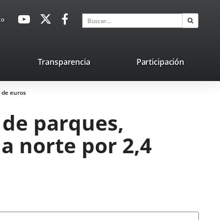
avaHeaderSocial
Enlace
Enlace
Enlace
Buscar
to
Buscar
a
a
a
una
una
una
aplicación
aplicación
aplicación
lace
Transparencia
Participación
externa.
externa.
externa.
na
s de euros
licación
terna.
 de parques,
na norte por 2,4