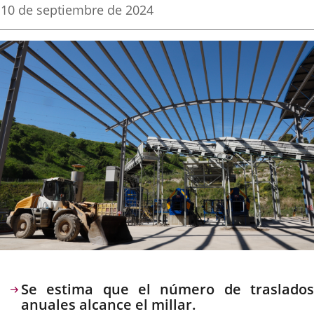
una
una
una
Fecha
10 de septiembre de 2024
de
aplicación
aplicación
aplica
la
noticia
externa.
externa.
extern
Descripción
Se estima que el número de traslados
anuales alcance el millar.