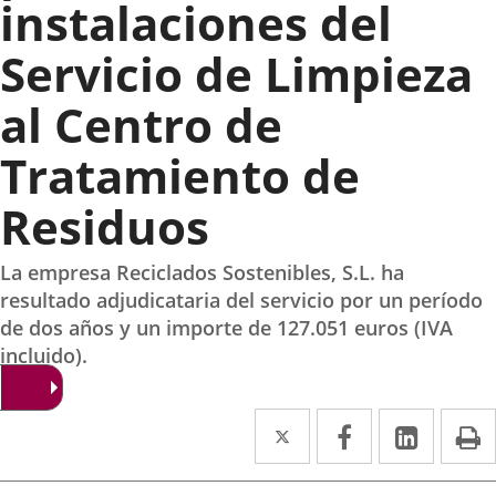
instalaciones del
Servicio de Limpieza
al Centro de
Tratamiento de
Residuos
La empresa Reciclados Sostenibles, S.L. ha
resultado adjudicataria del servicio por un período
de dos años y un importe de 127.051 euros (IVA
incluido).
Twitter
Enlace
Facebook
Enlace
Linke
Enlace
I
a
a
a