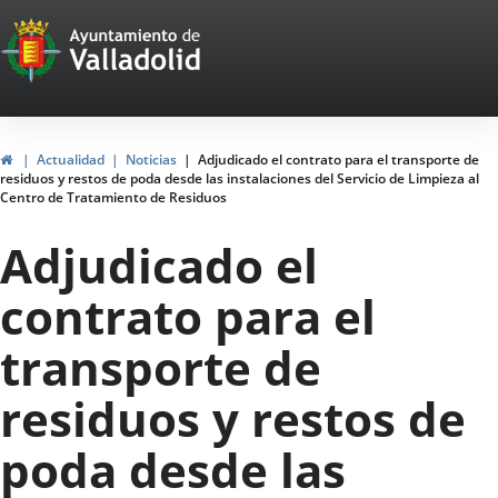
Portal
Saltar al contenido
Web
del
Ayuntamiento
Inicio
Actualidad
Noticias
Adjudicado el contrato para el transporte de
residuos y restos de poda desde las instalaciones del Servicio de Limpieza al
de
Centro de Tratamiento de Residuos
Valladolid
Adjudicado el
contrato para el
transporte de
residuos y restos de
poda desde las