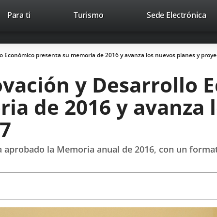
Este
En
Para ti
Turismo
Sede Electrónica
Accesibilidad
Trabaja con nosotros
Contac
enlace
a
se
un
abrirá
apl
lo Económico presenta su memoria de 2016 y avanza los nuevos planes y proye
en
ext
una
ovación y Desarrollo
ventana
nueva.
ia de 2016 y avanza 
17
a aprobado la Memoria anual de 2016, con un format