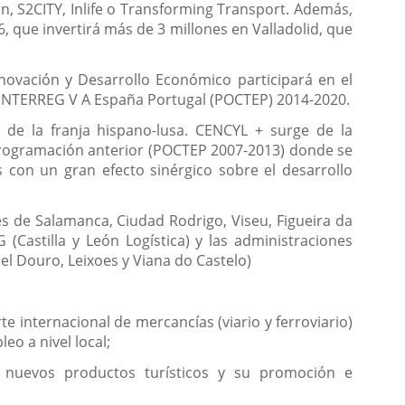
 S2CITY, Inlife o Transforming Transport. Además,
, que invertirá más de 3 millones en Valladolid, que
novación y Desarrollo Económico participará en el
INTERREG V A España Portugal (POCTEP) 2014-2020.
o de la franja hispano-lusa. CENCYL + surge de la
e programación anterior (POCTEP 2007-2013) donde se
es con un gran efecto sinérgico sobre el desarrollo
s de Salamanca, Ciudad Rodrigo, Viseu, Figueira da
(Castilla y León Logística) y las administraciones
el Douro, Leixoes y Viana do Castelo)
e internacional de mercancías (viario y ferroviario)
eo a nivel local;
de nuevos productos turísticos y su promoción e