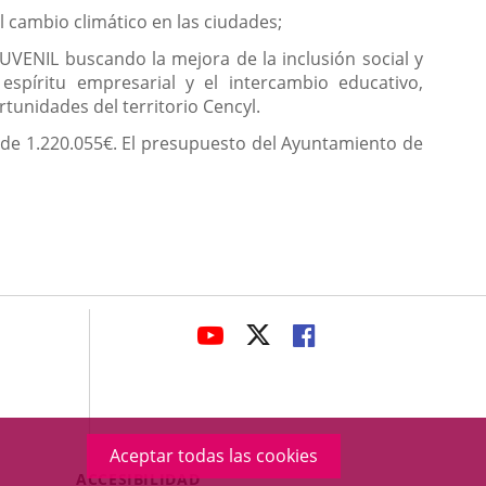
 cambio climático en las ciudades;
VENIL buscando la mejora de la inclusión social y
spíritu empresarial y el intercambio educativo,
rtunidades del territorio Cencyl.
l de 1.220.055€. El presupuesto del Ayuntamiento de
avaHeaderSocial
ENLACE
ENLACE
ENLACE
A
A
A
UNA
UNA
UNA
APLICACIÓN
APLICACIÓN
APLICACIÓN
EXTERNA.
EXTERNA.
EXTERNA.
Aceptar todas las cookies
Menú
ACCESIBILIDAD