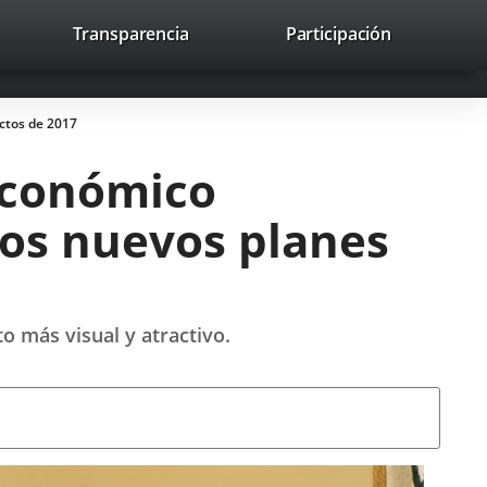
lace
Transparencia
Participación
avaHeaderSocial
Enlace
Enlace
Enlace
Buscar
to
Buscar
a
a
a
a
una
una
una
icación
aplicación
aplicación
aplicación
ctos de 2017
erna.
externa.
externa.
externa.
 Económico
los nuevos planes
o más visual y atractivo.