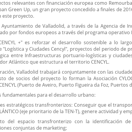
ctos relevantes con financiación europea como Remourban,
rban Green Up, un gran proyecto concedido a finales de 2016
 este proyecto.
Ayuntamiento de Valladolid, a través de la Agencia de In
ado por fondos europeos a través del programa operativo 
CENCYL +" es reforzar el desarrollo sostenible a lo larg
de "Logística y Ciudades Cencyl", proyectos del periodo d
gica entre Infraestructuras portuario-logísticas y ciudad
dor Atlántico que estructura el territorio CENCYL.
ración, Valladolid trabajará conjuntamente con las ciudade
sto de socios del proyecto lo forman la Asociación CYLOG 
CENCYL (Puerto de Aveiro, Puerto Figueira da Foz, Puertos d
s fundamentales para el desarrollo urbano:
s estratégicos transfronterizos: Conseguir que el transport
TICO (eje prioritario de la TEN-T), genere actividad y empl
nto del espacio transfronterizo con la identificación 
ciones conjuntas de marketing;