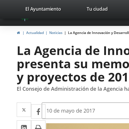
Portal
Saltar al contenido
valladolid.es
El Ayuntamiento
Tu ciudad
avaTop
Web
del
Inicio
Actualidad
Noticias
La Agencia de Innovación y Desarrol
Ayuntamiento
La Agencia de Inn
de
presenta su memor
Valladolid
y proyectos de 20
El Consejo de Administración de la Agencia h
Twitter
Enlace
Facebook
Enlace
Fecha
10 de mayo de 2017
de
a
a
la
LinkedIn
Enlace
Imprimir
una
noticia
una