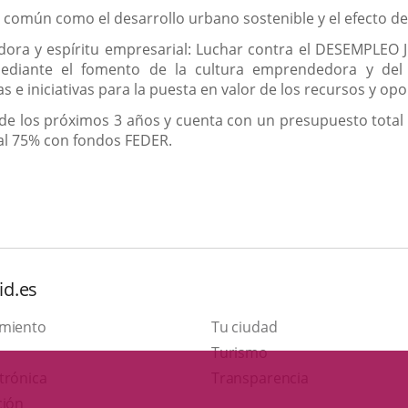
común como el desarrollo urbano sostenible y el efecto del
ra y espíritu empresarial: Luchar contra el DESEMPLEO JU
ediante el fomento de la cultura emprendedora y del e
s e iniciativas para la puesta en valor de los recursos y opo
o de los próximos 3 años y cuenta con un presupuesto tota
 al 75% con fondos FEDER.
id.es
amiento
Tu ciudad
Este
Turismo
Enlace
enlace
trónica
Transparencia
a
se
ción