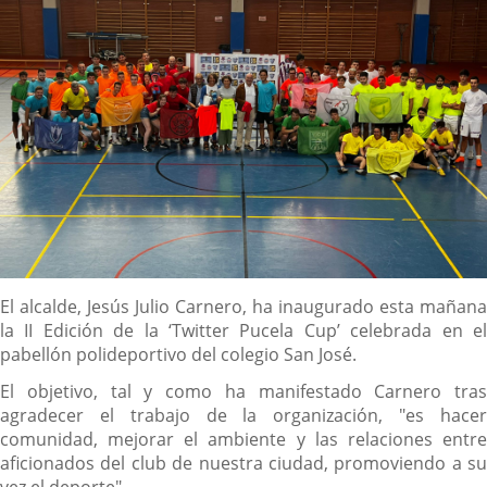
Descripción
El alcalde, Jesús Julio Carnero, ha inaugurado esta mañana
la II Edición de la ‘Twitter Pucela Cup’ celebrada en el
pabellón polideportivo del colegio San José.
El objetivo, tal y como ha manifestado Carnero tras
agradecer el trabajo de la organización, "es hacer
comunidad, mejorar el ambiente y las relaciones entre
aficionados del club de nuestra ciudad, promoviendo a su