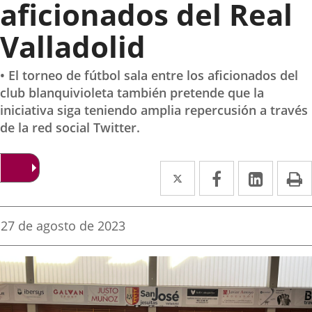
aficionados del Real
Valladolid
• El torneo de fútbol sala entre los aficionados del
club blanquivioleta también pretende que la
iniciativa siga teniendo amplia repercusión a través
de la red social Twitter.
Twitter
Enlace
Facebook
Enlace
Linke
Enlace
I
a
a
a
una
una
una
Fecha
27 de agosto de 2023
de
aplicación
aplicación
aplica
la
noticia
externa.
externa.
extern