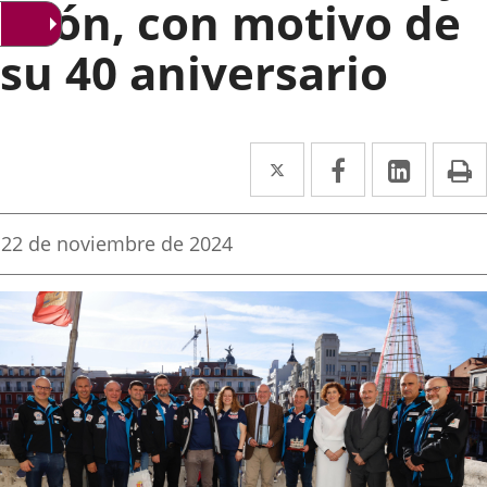
León, con motivo de
su 40 aniversario
Twitter
Enlace
Facebook
Enlace
Linke
Enlace
I
a
a
a
una
una
una
Fecha
22 de noviembre de 2024
de
aplicación
aplicación
aplica
la
noticia
externa.
externa.
extern