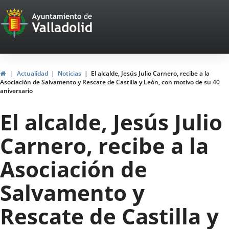
Portal
Saltar al contenido
Web
del
Ayuntamiento
Inicio
Actualidad
Noticias
El alcalde, Jesús Julio Carnero, recibe a la
Asociación de Salvamento y Rescate de Castilla y León, con motivo de su 40
de
aniversario
Valladolid
El alcalde, Jesús Julio
Carnero, recibe a la
Asociación de
Salvamento y
Rescate de Castilla y