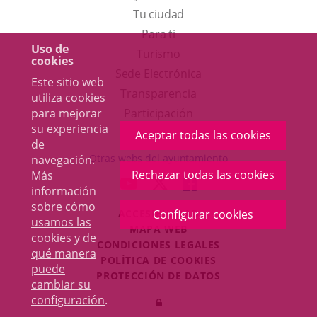
Tu ciudad
Para ti
Uso de
Este
Turismo
cookies
enlace
Enlace
Sede Electrónica
Este sitio web
se
a
Transparencia
utiliza cookies
abrirá
una
Participación
para mejorar
su experiencia
en
aplicación
Aceptar todas las cookies
de
una
externa.
Otras webs del ayuntamiento
navegación.
ventana
Rechazar todas las cookies
Más
aderSocial
ENLACE
ENLACE
ENLACE
información
nueva.
A
A
A
sobre
cómo
ACCESIBILIDAD
Configurar cookies
UNA
UNA
UNA
usamos las
MAPA WEB
APLICACIÓN
APLICACIÓN
APLICACIÓN
cookies y de
r
CONDICIONES LEGALES
EXTERNA.
EXTERNA.
EXTERNA.
qué manera
POLÍTICA DE COOKIES
puede
PROTECCIÓN DE DATOS
cambiar su
Toggl
configuración
.
Iniciar
navig
sesión