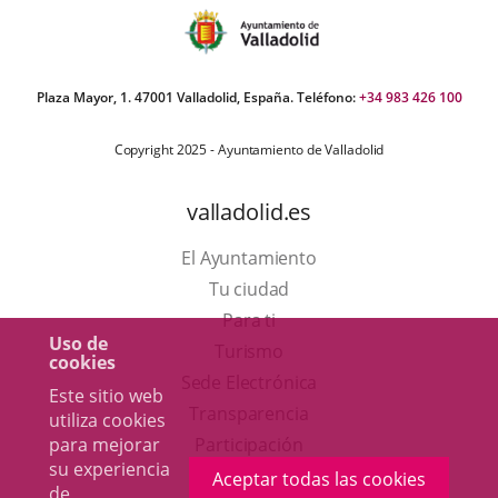
externa.
extern
Plaza Mayor, 1. 47001 Valladolid, España. Teléfono:
+34 983 426 100
Copyright 2025 - Ayuntamiento de Valladolid
valladolid.es
El Ayuntamiento
Tu ciudad
Para ti
Uso de
Este
Turismo
cookies
enlace
Enlace
Sede Electrónica
Este sitio web
se
a
Transparencia
utiliza cookies
abrirá
una
para mejorar
Participación
su experiencia
en
aplicación
Aceptar todas las cookies
de