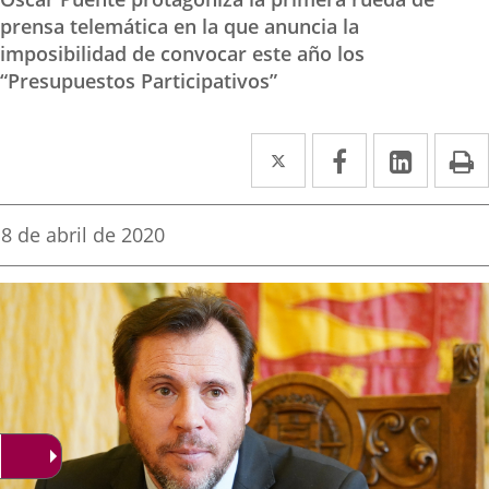
prensa telemática en la que anuncia la
imposibilidad de convocar este año los
“Presupuestos Participativos”
Twitter
Enlace
Facebook
Enlace
Linke
Enlace
I
a
a
a
una
una
una
Fecha
8 de abril de 2020
de
aplicación
aplicación
aplica
la
noticia
externa.
externa.
extern