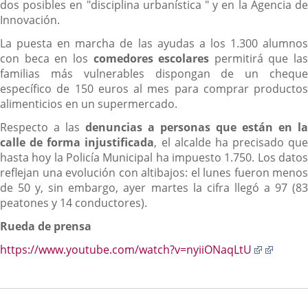
dos posibles en "disciplina urbanística " y en la Agencia de
Innovación.
La puesta en marcha de las ayudas a los 1.300 alumnos
con beca en los
comedores escolares
permitirá que las
familias más vulnerables dispongan de un cheque
específico de 150 euros al mes para comprar productos
alimenticios en un supermercado.
Respecto a las
denuncias a personas que están en la
calle de forma injustificada
, el alcalde ha precisado que
hasta hoy la Policía Municipal ha impuesto 1.750. Los datos
reflejan una evolución con altibajos: el lunes fueron menos
de 50 y, sin embargo, ayer martes la cifra llegó a 97 (83
peatones y 14 conductores).
Rueda de prensa
Enlace
Enlace
https://www.youtube.com/watch?v=nyiiONaqLtU
a
a
una
una
aplicaci
aplica