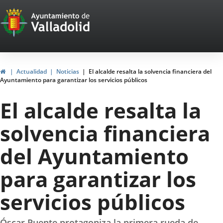
Portal
Saltar al contenido
Web
del
Ayuntamiento
Inicio
Actualidad
Noticias
El alcalde resalta la solvencia financiera del
Ayuntamiento para garantizar los servicios públicos
de
El alcalde resalta la
Valladolid
solvencia financiera
del Ayuntamiento
para garantizar los
servicios públicos
Óscar Puente protagoniza la primera rueda de