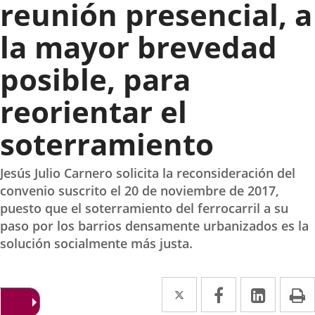
reunión presencial, a
la mayor brevedad
posible, para
reorientar el
soterramiento
Jesús Julio Carnero solicita la reconsideración del
convenio suscrito el 20 de noviembre de 2017,
puesto que el soterramiento del ferrocarril a su
paso por los barrios densamente urbanizados es la
solución socialmente más justa.
Twitter
Enlace
Facebook
Enlace
Linke
Enlace
I
a
a
a