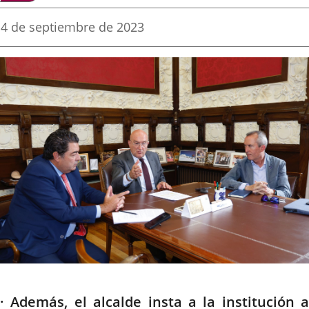
una
una
una
Fecha
4 de septiembre de 2023
de
aplicación
aplicación
aplica
la
noticia
externa.
externa.
extern
Descripción
· Además, el alcalde insta a la institución a