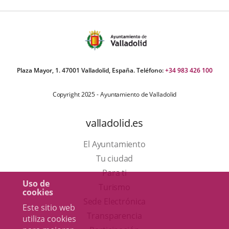
Plaza Mayor, 1. 47001 Valladolid, España. Teléfono:
+34 983 426 100
Copyright 2025 - Ayuntamiento de Valladolid
valladolid.es
El Ayuntamiento
Tu ciudad
Para ti
Uso de
Este
Turismo
cookies
enlace
Enlace
Sede Electrónica
Este sitio web
se
a
Transparencia
utiliza cookies