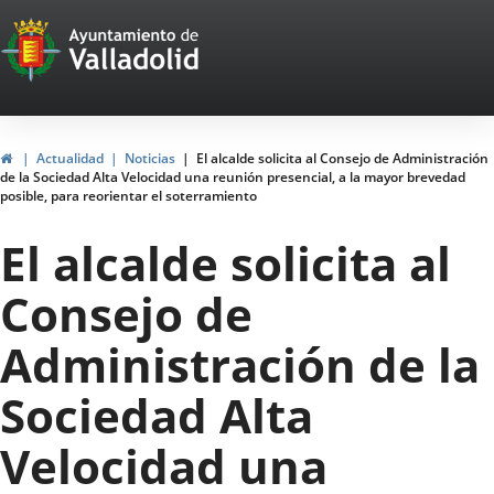
Portal
Saltar al contenido
Web
del
Ayuntamiento
Inicio
Actualidad
Noticias
El alcalde solicita al Consejo de Administración
de la Sociedad Alta Velocidad una reunión presencial, a la mayor brevedad
de
posible, para reorientar el soterramiento
Valladolid
El alcalde solicita al
Consejo de
Administración de la
Sociedad Alta
Velocidad una