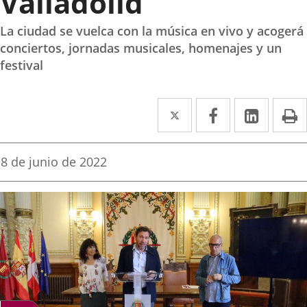
Valladolid
La ciudad se vuelca con la música en vivo y acogerá
conciertos, jornadas musicales, homenajes y un
festival
Twitter
Enlace
Facebook
Enlace
Linke
Enlace
I
a
a
a
una
una
una
Fecha
8 de junio de 2022
de
aplicación
aplicación
aplica
la
noticia
externa.
externa.
extern