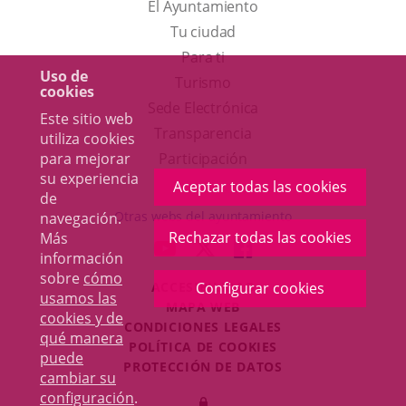
El Ayuntamiento
Tu ciudad
Para ti
Uso de
Este
Turismo
cookies
enlace
Enlace
Sede Electrónica
Este sitio web
se
a
Transparencia
utiliza cookies
abrirá
una
para mejorar
Participación
su experiencia
en
aplicación
Aceptar todas las cookies
de
una
externa.
Otras webs del ayuntamiento
navegación.
ventana
Rechazar todas las cookies
Más
aderSocial
ENLACE
ENLACE
ENLACE
información
nueva.
A
A
A
sobre
cómo
Configurar cookies
ACCESIBILIDAD
UNA
UNA
UNA
usamos las
MAPA WEB
APLICACIÓN
APLICACIÓN
APLICACIÓN
cookies y de
r
CONDICIONES LEGALES
EXTERNA.
EXTERNA.
EXTERNA.
qué manera
POLÍTICA DE COOKIES
puede
PROTECCIÓN DE DATOS
cambiar su
Toggl
configuración
.
Iniciar
navig