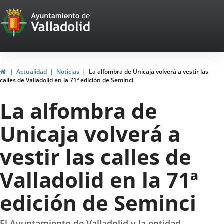
Portal
Saltar al contenido
Web
del
Ayuntamiento
Inicio
Actualidad
Noticias
La alfombra de Unicaja volverá a vestir las
calles de Valladolid en la 71ª edición de Seminci
de
La alfombra de
Valladolid
Unicaja volverá a
vestir las calles de
Valladolid en la 71ª
edición de Seminci
El Ayuntamiento de Valladolid y la entidad