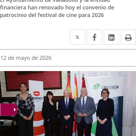
financiera han renovado hoy el convenio de
patrocinio del festival de cine para 2026
Twitter
Enlace
Facebook
Enlace
Linke
Enlace
I
a
a
a
una
una
una
Fecha
12 de mayo de 2026
de
aplicación
aplicación
aplica
la
noticia
externa.
externa.
extern