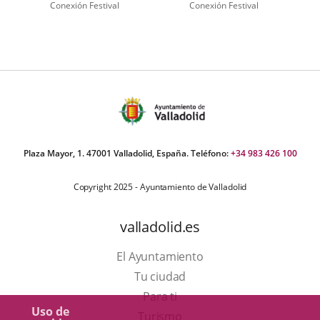
Conexión Festival
Conexión Festival
úmero
e
apositivas:
Plaza Mayor, 1. 47001 Valladolid, España. Teléfono:
+34 983 426 100
Copyright 2025 - Ayuntamiento de Valladolid
valladolid.es
El Ayuntamiento
Tu ciudad
Para ti
Uso de
Este
Turismo