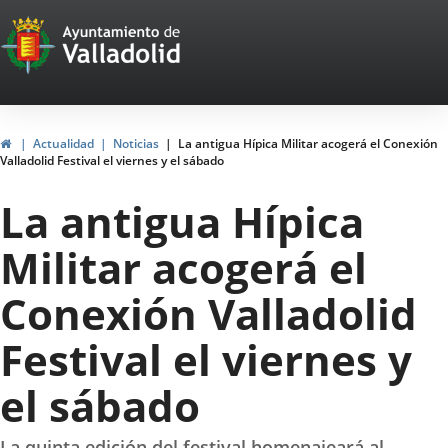
Portal
Saltar al contenido
Web
del
Ayuntamiento
Inicio
Actualidad
Noticias
La antigua Hípica Militar acogerá el Conexión
Valladolid Festival el viernes y el sábado
de
La antigua Hípica
Valladolid
Militar acogerá el
Conexión Valladolid
Festival el viernes y
el sábado
La quinta edición del festival homenajeará al