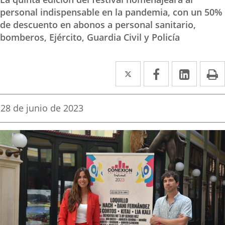
personal indispensable en la pandemia, con un 50%
de descuento en abonos a personal sanitario,
bomberos, Ejército, Guardia Civil y Policía
Twitter
Enlace
Facebook
Enlace
Linke
Enlace
I
a
a
a
una
una
una
Fecha
28 de junio de 2023
de
aplicación
aplicación
aplica
la
noticia
externa.
externa.
extern