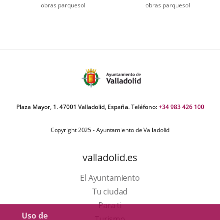
obras parquesol
obras parquesol
úmero
e
apositivas:
Plaza Mayor, 1. 47001 Valladolid, España. Teléfono:
+34 983 426 100
Copyright 2025 - Ayuntamiento de Valladolid
valladolid.es
El Ayuntamiento
Tu ciudad
Para ti
Uso de
Este
Turismo