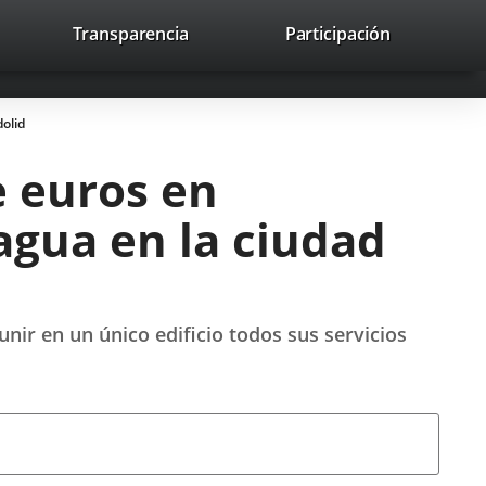
lace
Transparencia
Participación
avaHeaderSocial
Enlace
Enlace
Enlace
Buscar
to
Buscar
a
a
a
a
una
una
una
icación
aplicación
aplicación
aplicación
dolid
erna.
externa.
externa.
externa.
e euros en
agua en la ciudad
nir en un único edificio todos sus servicios