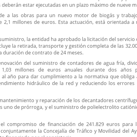
s deberán estar ejecutadas en un plazo máximo de nueve m
de a las obras para un nuevo motor de biogás y trabajo
 2,1 millones de euros. Esta actuación, está orientada a m
suministro, la entidad ha aprobado la licitación del servic
cluye la retirada, transporte y gestión completa de las 32.
a duración de contrato de 24 meses.
novación del suministro de contadores de agua fría, divi
1,03 millones de euros anuales durante dos años pro
l año para dar cumplimiento a la normativa que obliga 
dimiento hidráulico de la red y reduciendo los errores d
mantenimiento y reparación de los decantadores centrífug
 uno de prórroga, y el suministro de polielectrolito catión
el compromiso de financiación de 241.829 euros para la
conjuntamente la Concejalía de Tráfico y Movilidad del A