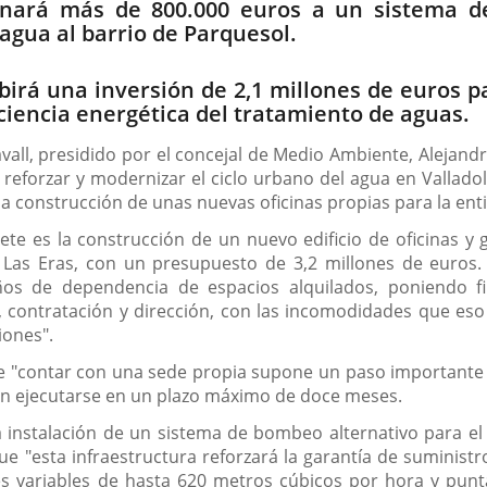
inará más de 800.000 euros a un sistema de
agua al barrio de Parquesol.
ibirá una inversión de 2,1 millones de euros 
ciencia energética del tratamiento de aguas.
all, presidido por el concejal de Medio Ambiente, Alejand
reforzar y modernizar el ciclo urbano del agua en Valladol
 la construcción de unas nuevas oficinas propias para la ent
e es la construcción de un nuevo edificio de oficinas y ga
Las Eras, con un presupuesto de 3,2 millones de euros. 
años de dependencia de espacios alquilados, poniendo 
ón, contratación y dirección, con las incomodidades que es
iones".
 "contar con una sede propia supone un paso importante ha
án ejecutarse en un plazo máximo de doce meses.
instalación de un sistema de bombeo alternativo para el 
que "esta infraestructura reforzará la garantía de suminist
s variables de hasta 620 metros cúbicos por hora y punt