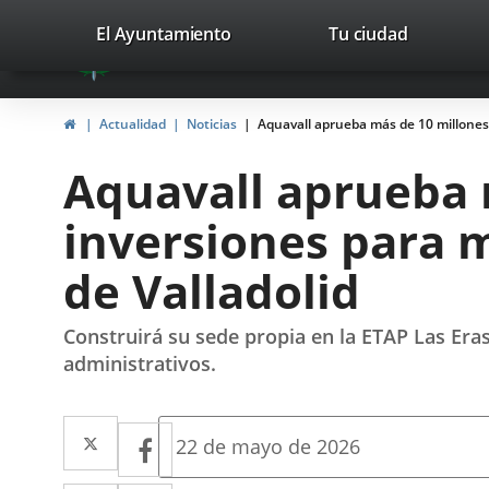
Portal
Saltar al contenido
valladolid.es
El Ayuntamiento
Tu ciudad
avaTop
Web
del
Inicio
Actualidad
Noticias
Aquavall aprueba más de 10 millones 
Ayuntamiento
Aquavall aprueba 
de
inversiones para m
Valladolid
de Valladolid
Construirá su sede propia en la ETAP Las Eras
administrativos.
Twitter
Enlace
Facebook
Enlace
Fecha
22 de mayo de 2026
de
a
a
la