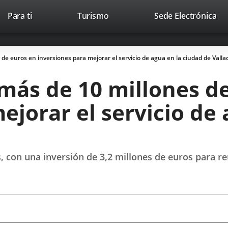
Este
En
Para ti
Turismo
Sede Electrónica
Accesibilidad
Trabaja con nosotros
Contac
enlace
a
se
un
abrirá
apl
de euros en inversiones para mejorar el servicio de agua en la ciudad de Valla
en
ext
una
más de 10 millones d
ventana
nueva.
ejorar el servicio de 
, con una inversión de 3,2 millones de euros para reu