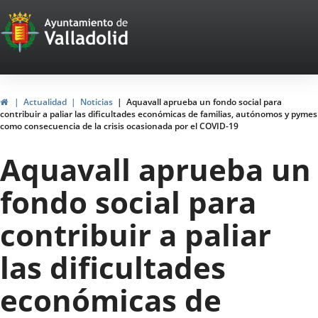
Portal
Saltar al contenido
Web
del
Ayuntamiento
Inicio
Actualidad
Noticias
Aquavall aprueba un fondo social para
contribuir a paliar las dificultades económicas de familias, autónomos y pymes
de
como consecuencia de la crisis ocasionada por el COVID-19
Valladolid
Aquavall aprueba un
fondo social para
contribuir a paliar
las dificultades
económicas de