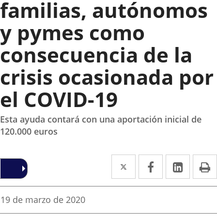
familias, autónomos
y pymes como
consecuencia de la
crisis ocasionada por
el COVID-19
Esta ayuda contará con una aportación inicial de
120.000 euros
Twitter
Enlace
Facebook
Enlace
Linke
Enlace
I
a
a
a
una
una
una
Fecha
19 de marzo de 2020
de
aplicación
aplicación
aplica
la