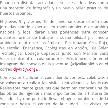
Pinar, con distintas actividades sociales educativas como
una maratón de fotografía y un nuevo taller práctico de
huertos urbanos.
El jueves 9 y viernes 10 de junio se desarrollarán dos
jornadas donde expertos en medioambiente de ámbito
nacional y local darán unas ponencias para conocer
distintas formas de trabajar la sostenibilidad y el medio
ambiente dentro de sus ámbitos. Participarán Cruz Roja,
Vallaecolid, Energética, Ecologistas en Acción, Isla Solar
Tecnológica, Bodega Copaboca junto con Mariate Sanz
Valero, entre otros colaboradores. Más información en el
Instagram del consejo de la Juventud @cljvalladolid o en el
Enlace
correo
cljv@cljv.org
.
a
Como ya es tradicional, coincidiendo con esta celebración
una
se volverán a realizar las visitas teatralizadas a las Arcas
aplicación
Reales totalmente gratuitas que permiten conocer una de
externa.
las obras de ingeniería más importantes de la historia de
Valladolid y que permitió llevar el agua potable desde la
zona sur hasta el centro de la ciudad. Las visitas se