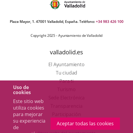
Plaza Mayor, 1. 47001 Valladolid, España. Teléfono:
+34 983 426 100
Copyright 2025 - Ayuntamiento de Valladolid
valladolid.es
El Ayuntamiento
Tu ciudad
Para ti
Uso de
Este
Turismo
cookies
enlace
Enlace
Sede Electrónica
Este sitio web
se
a
Transparencia
utiliza cookies
abrirá
una
Participación
para mejorar
su experiencia
en
aplicación
Aceptar todas las cookies
de
una
externa.