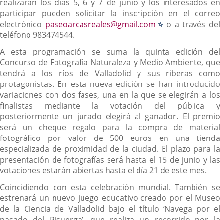
realizarán los días 5, 6 y 7 de junio y los interesados en
participar pueden solicitar la inscripción en el correo
Enlace
electrónico
paseoarcasreales@gmail.com
o a través de
a
teléfono 983474544.
una
A esta programación se suma la quinta edición del
aplicación
Concurso de Fotografía Naturaleza y Medio Ambiente, que
externa.
tendrá a los ríos de Valladolid y sus riberas como
protagonistas. En esta nueva edición se han introducido
variaciones con dos fases, una en la que se elegirán a los
finalistas mediante la votación del pública y
posteriormente un jurado elegirá al ganador. El premio
será un cheque regalo para la compra de material
fotográfico por valor de 500 euros en una tienda
especializada de proximidad de la ciudad. El plazo para la
presentación de fotografías será hasta el 15 de junio y las
votaciones estarán abiertas hasta el día 21 de este mes.
Coincidiendo con esta celebración mundial. También se
estrenará un nuevo juego educativo creado por el Museo
de la Ciencia de Valladolid bajo el título ‘Navega por el
pasado del Pisuerga’, que realiza un recorrido por la