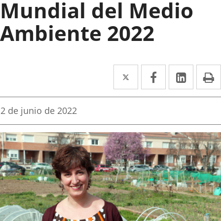
Mundial del Medio
Ambiente 2022
Twitter
Enlace
Facebook
Enlace
Linke
Enlace
I
a
a
a
una
una
una
Fecha
2 de junio de 2022
de
aplicación
aplicación
aplica
la
noticia
externa.
externa.
extern