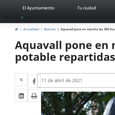
Portal
Saltar al contenido
valladolid.es
El Ayuntamiento
Tu ciudad
avaTop
Web
del
Inicio
Actualidad
Noticias
Aquavall pone en marcha las 360 fuen
Ayuntamiento
Aquavall pone en 
de
potable repartidas
Valladolid
Twitter
Enlace
Facebook
Enlace
Fecha
11 de abril de 2021
de
a
a
la
LinkedIn
Enlace
Imprimir
una
noticia
una
a
aplicación
aplicación
una
externa.
externa.