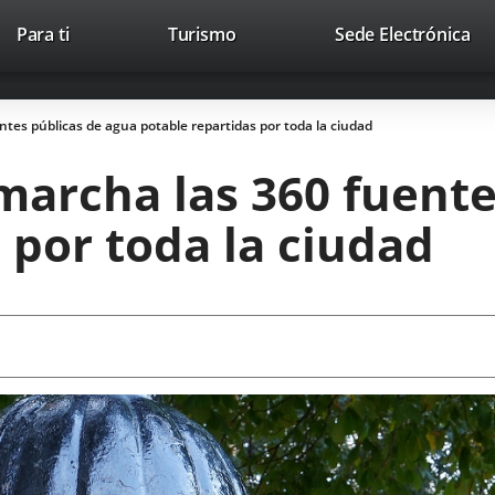
Este
En
Para ti
Turismo
Sede Electrónica
Accesibilidad
Trabaja con nosotros
Contac
enlace
a
se
un
abrirá
apl
tes públicas de agua potable repartidas por toda la ciudad
en
ext
una
marcha las 360 fuente
ventana
nueva.
 por toda la ciudad