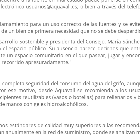
electrónico usuarios@aquavall.es; o bien a través del telé
lamamiento para un uso correcto de las fuentes y se evite
a de un bien de primera necesidad que no se debe desperdic
arrollo Sostenible y presidenta del Consejo, María Sánch
el espacio público. Su ausencia parece decirnos que entre
e un espacio comunitario en el que pasear, jugar y encont
r recorrido apresuradamente."
 la completa seguridad del consumo del agua del grifo, aun
Por ese motivo, desde Aquavall se recomienda a los usua
cipientes reutilizables (vasos o botellas) para rellenarlos 
de manos con geles hidroalcohólicos.
 unos estándares de calidad muy superiores a las recomend
izan anualmente en la red de suministro, donde se analizan