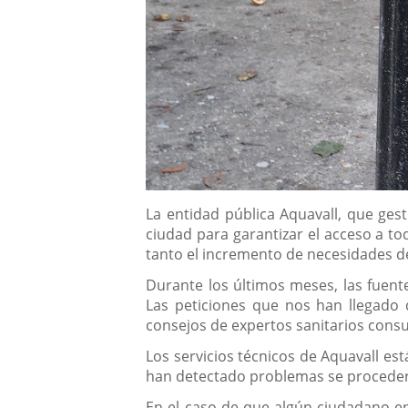
Descripción
La entidad pública Aquavall, que gest
ciudad para garantizar el acceso a to
tanto el incremento de necesidades de
Durante los últimos meses, las fuent
Las peticiones que nos han llegado 
consejos de expertos sanitarios consul
Los servicios técnicos de Aquavall es
han detectado problemas se procederá
En el caso de que algún ciudadano e