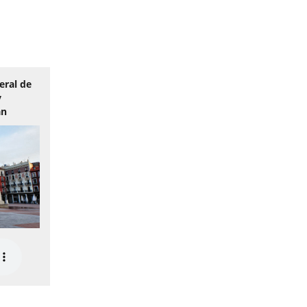
eral de
y
an