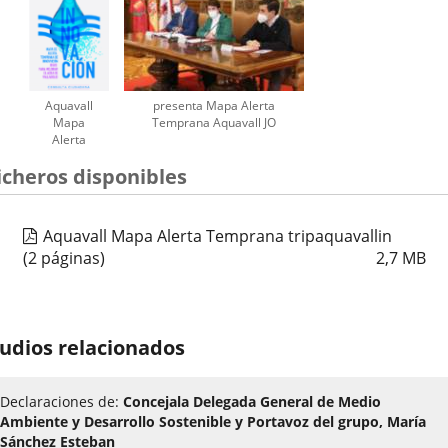
Aquavall
presenta Mapa Alerta
Mapa
Temprana Aquavall JO
Alerta
Temprana
icheros disponibles
Innovación
cartel
Aquavall Mapa Alerta Temprana tripaquavallin
(2 páginas)
2,7
MB
udios relacionados
Declaraciones de:
Concejala Delegada General de Medio
Ambiente y Desarrollo Sostenible y Portavoz del grupo, María
Sánchez Esteban