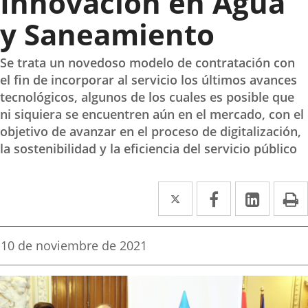
Innovación en Agua
y Saneamiento
Se trata un novedoso modelo de contratación con
el fin de incorporar al servicio los últimos avances
tecnológicos, algunos de los cuales es posible que
ni siquiera se encuentren aún en el mercado, con el
objetivo de avanzar en el proceso de digitalización,
la sostenibilidad y la eficiencia del servicio público
Twitter
Enlace
Facebook
Enlace
Linke
Enlace
I
a
a
a
una
una
una
Fecha
10 de noviembre de 2021
de
aplicación
aplicación
aplica
la
noticia
externa.
externa.
extern