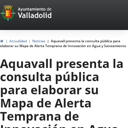
Portal
Saltar al contenido
Web
del
Ayuntamiento
Inicio
Actualidad
Noticias
Aquavall presenta la consulta pública para
elaborar su Mapa de Alerta Temprana de Innovación en Agua y Saneamiento
de
Aquavall presenta la
Valladolid
consulta pública
para elaborar su
Mapa de Alerta
Temprana de