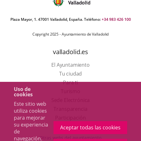
Plaza Mayor, 1. 47001 Valladolid, España. Teléfono:
+34 983 426 100
Copyright 2025 - Ayuntamiento de Valladolid
valladolid.es
El Ayuntamiento
Tu ciudad
Para ti
Uso de
Este
Turismo
cookies
enlace
Enlace
Sede Electrónica
Este sitio web
se
a
Transparencia
utiliza cookies
abrirá
una
Participación
para mejorar
su experiencia
en
aplicación
Aceptar todas las cookies
de
una
externa.
Otras webs del ayuntamiento
navegación.