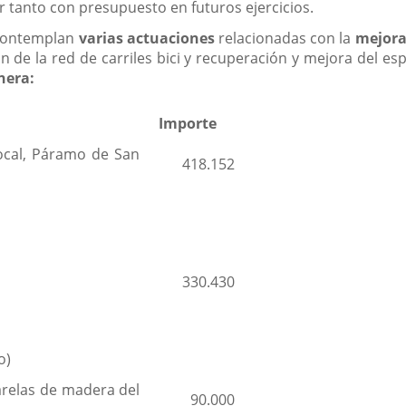
or tanto con presupuesto en futuros ejercicios.
 contemplan
varias actuaciones
relacionadas con la
mejora 
ón de la red de carriles bici y recuperación y mejora del esp
nera:
Importe
rocal, Páramo de San
418.152
330.430
o)
arelas de madera del
90.000