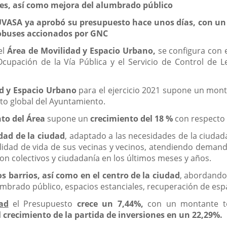
es, así como mejora del alumbrado público
UVASA ya aprobó su presupuesto hace unos días, con un 
tobuses accionados por GNC
el
Área de Movilidad y Espacio Urbano,
se configura con e
Ocupación de la Vía Pública y el Servicio de Control de 
d y Espacio Urbano
para el ejercicio 2021 supone un mon
to global del Ayuntamiento.
to del Área
supone un
crecimiento
del 18 %
con respecto 
dad de la ciudad
, adaptado a las necesidades de la ciudada
alidad de vida de sus vecinas y vecinos, atendiendo dema
n colectivos y ciudadanía en los últimos meses y años.
s barrios, así como en el centro de la ciudad
, abordando
lumbrado público, espacios estanciales, recuperación de espa
ad
el Presupuesto
crece un 7,44%,
con un montante tot
l
crecimiento de la partida de inversiones en un 22,29%.