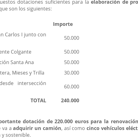
uestos dotaciones suficientes para la
elaboración de pro
que son los siguientes:
Importe
an Carlos I junto con
50.000
uente Colgante
50.000
ción Santa Ana
50.000
era, Mieses y Trilla
30.000
esde intersección
60.000
TOTAL
240.000
portante dotación de 220.000 euros para la renovación
e va a
adquirir un camión
, así como
cinco vehículos
eléct
 y sostenible.