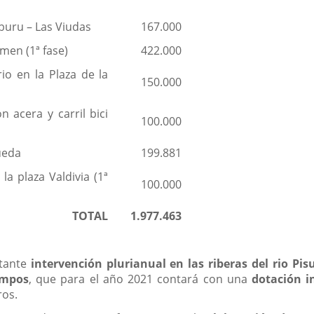
uru – Las Viudas
167.000
men (1ª fase)
422.000
io en la Plaza de la
150.000
 acera y carril bici
100.000
Rueda
199.881
la plaza Valdivia (1ª
100.000
TOTAL
1.977.463
rtante
intervención plurianual en las riberas del rio Pi
ampos
, que para el año 2021 contará con una
dotación i
ros.