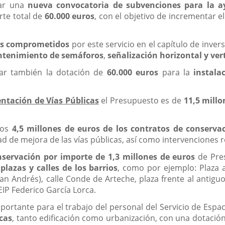
zar una
nueva convocatoria de subvenciones para la a
rte total de
60.000 euros
, con el objetivo de incrementar e
os comprometidos
por este servicio en el capítulo de inve
tenimiento de semáforos
,
señalización
horizontal y ver
car también la dotación de
60.000 euros
para la
instala
tación de Vías Públicas
el Presupuesto es de
11,5 millo
los
4,5 millones de euros de los contratos de conservac
d de mejora de las vías públicas, así como intervenciones re
nservación por importe de 1,3 millones de euros
de Pre
lazas y calles de los barrios
, como por ejemplo: Plaza a
n Andrés), calle Conde de Arteche, plaza frente al antiguo Ci
EIP Federico García Lorca.
rtante para el trabajo del personal del Servicio de Espac
cas
, tanto edificación como urbanización, con una dotació