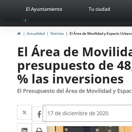
Portal
Saltar al contenido
valladolid.es
El Ayuntamiento
Tu ciudad
avaTop
Web
del
Inicio
Actualidad
Noticias
El Área de Movilidad y Espacio Urban
Ayuntamiento
El Área de Movilid
de
presupuesto de 48
Valladolid
% las inversiones
El Presupuesto del Área de Movilidad y Espac
Twitter
Enlace
Facebook
Enlace
Fecha
17 de diciembre de 2020
de
a
a
la
LinkedIn
Enlace
Imprimir
una
noticia
una