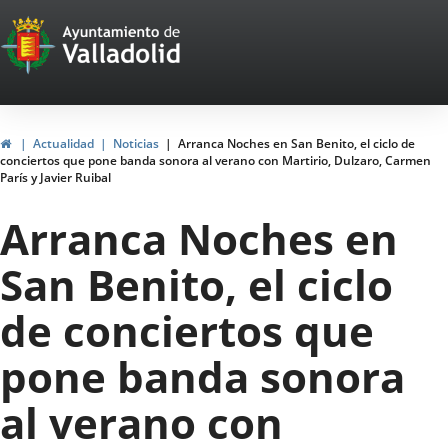
Portal
Saltar al contenido
Web
del
Ayuntamiento
Inicio
Actualidad
Noticias
Arranca Noches en San Benito, el ciclo de
conciertos que pone banda sonora al verano con Martirio, Dulzaro, Carmen
de
París y Javier Ruibal
Valladolid
Arranca Noches en
San Benito, el ciclo
de conciertos que
pone banda sonora
al verano con