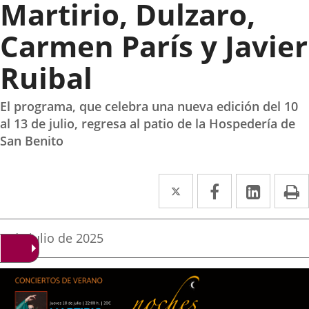
Martirio, Dulzaro,
Carmen París y Javier
Ruibal
El programa, que celebra una nueva edición del 10
al 13 de julio, regresa al patio de la Hospedería de
San Benito
Twitter
Enlace
Facebook
Enlace
Linke
Enlace
I
a
a
a
una
una
una
Fecha
9 de julio de 2025
de
aplicación
aplicación
aplica
la
noticia
externa.
externa.
extern