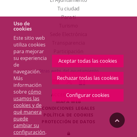
El Ayuntamiento
Tu ciudad
Para ti
Uso de
Este
Turismo
cookies
enlace
Enlace
Sede Electrónica
Este sitio web
se
a
Transparencia
utiliza cookies
abrirá
una
para mejorar
Participación
su experiencia
en
aplicación
Aceptar todas las cookies
de
una
externa.
Otras webs del ayuntamiento
navegación.
ventana
Rechazar todas las cookies
Más
aderSocial
ENLACE
ENLACE
ENLACE
información
nueva.
A
A
A
sobre
cómo
Configurar cookies
ACCESIBILIDAD
UNA
UNA
UNA
usamos las
MAPA WEB
APLICACIÓN
APLICACIÓN
APLICACIÓN
cookies y de
r
CONDICIONES LEGALES
EXTERNA.
EXTERNA.
EXTERNA.
qué manera
POLÍTICA DE COOKIES
puede
"Volver
PROTECCIÓN DE DATOS
cambiar su
Toggl
configuración
.
Iniciar
navig
arriba"