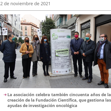
una
una
una
Fecha
2 de noviembre de 2021
de
aplicación
aplicación
aplica
la
noticia
externa.
externa.
extern
Descripción
La asociación celebra también cincuenta años de la
creación de la Fundación Científica, que gestiona las
ayudas de investigación oncológica