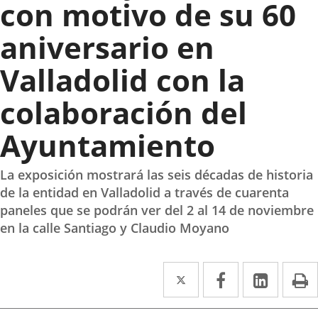
con motivo de su 60
aniversario en
Valladolid con la
colaboración del
Ayuntamiento
La exposición mostrará las seis décadas de historia
de la entidad en Valladolid a través de cuarenta
paneles que se podrán ver del 2 al 14 de noviembre
en la calle Santiago y Claudio Moyano
Twitter
Enlace
Facebook
Enlace
Linke
Enlace
I
a
a
a