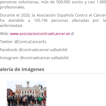
personas voluntarias, más de 500.000 socios y casi 1.000
profesionales.
Durante el 2020, la Asociación Española Contra el Cáncer
ha atendido a 105.196 personas afectadas por la
enfermedad.
Enlace
Web:
www.asociacioncontraelcancer.es
a
Twitter: @ContraCancerEs
una
aplicación
Facebook: @contraelcancer.valladolid
externa.
Instagram: @contraelcancer.valladolid
alería de imágenes