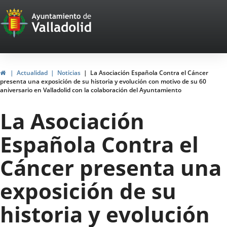
Portal
Saltar al contenido
Web
del
Ayuntamiento
Inicio
Actualidad
Noticias
La Asociación Española Contra el Cáncer
presenta una exposición de su historia y evolución con motivo de su 60
de
aniversario en Valladolid con la colaboración del Ayuntamiento
Valladolid
La Asociación
Española Contra el
Cáncer presenta una
exposición de su
historia y evolución