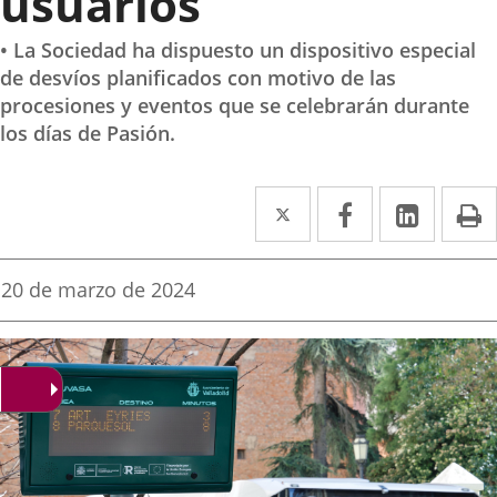
usuarios
• La Sociedad ha dispuesto un dispositivo especial
de desvíos planificados con motivo de las
procesiones y eventos que se celebrarán durante
los días de Pasión.
Twitter
Enlace
Facebook
Enlace
Linke
Enlace
I
a
a
a
una
una
una
Fecha
20 de marzo de 2024
de
aplicación
aplicación
aplica
la
noticia
externa.
externa.
extern