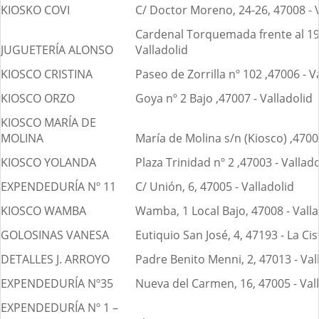
KIOSKO COVI
C/ Doctor Moreno, 24-26, 47008 - V
Cardenal Torquemada frente al 19,
JUGUETERÍA ALONSO
Valladolid
KIOSCO CRISTINA
Paseo de Zorrilla nº 102 ,47006 - V
KIOSCO ORZO
Goya nº 2 Bajo ,47007 - Valladolid
KIOSCO MARÍA DE
MOLINA
María de Molina s/n (Kiosco) ,47001
KIOSCO YOLANDA
Plaza Trinidad nº 2 ,47003 - Vallado
EXPENDEDURÍA Nº 11
C/ Unión, 6, 47005 - Valladolid
KIOSCO WAMBA
Wamba, 1 Local Bajo, 47008 - Valla
GOLOSINAS VANESA
Eutiquio San José, 4, 47193 - La Ci
DETALLES J. ARROYO
Padre Benito Menni, 2, 47013 - Val
EXPENDEDURÍA Nº35
Nueva del Carmen, 16, 47005 - Val
EXPENDEDURÍA Nº 1 –