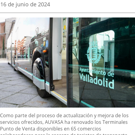
una
una
una
Fecha
16 de junio de 2024
de
aplicación
aplicación
aplica
la
noticia
externa.
externa.
extern
Descripción
Como parte del proceso de actualización y mejora de los
servicios ofrecidos, AUVASA ha renovado los Terminales
Punto de Venta disponibles en 65 comercios