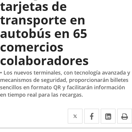
tarjetas de
transporte en
autobús en 65
comercios
colaboradores
• Los nuevos terminales, con tecnología avanzada y
mecanismos de seguridad, proporcionarán billetes
sencillos en formato QR y facilitarán información
en tiempo real para las recargas.
Twitter
Enlace
Facebook
Enlace
Linke
Enlace
I
a
a
a