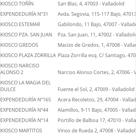
KIOSCO TOÑÍN
San Blas, 4, 47003 - Valladolid
EXPENDEDURÍA Nº31
Avda. Segovia, 115-117 Bajo, 47013
KIOSCO ESTEMAR
Gabilondo, 11 Bajo, 47007 - Vallad
KIOSCO PZA. SAN JUAN
Pza. San Juan, 11, 47002 - Valladoli
KIOSCO GREDOS
Macizo de Gredos, 1, 47008 - Valla
KIOSCO PLAZA ZORRILLA
Plaza Zorrilla esq. C/ Santiago, 470
KIOSCO NARCISO
ALONSO 2
Narciso Alonso Cortes, 2, 47006 - 
KIOSCO LA MAGIA DEL
DULCE
Fuente el Sol, 2, 47009 - Valladolid
EXPENDEDURÍA Nº165
Acera Recoletos, 29, 47004 - Vallad
EXPENDEDURÍA Nº44
Alamillos, 9-11 Bajo, 47005 - Vallad
EXPENDEDURÍA Nº14
Portillo de Balboa 17, 47010 - Vall
KIOSCO MARTITOS
Vinos de Rueda 2, 47008 - Valladol