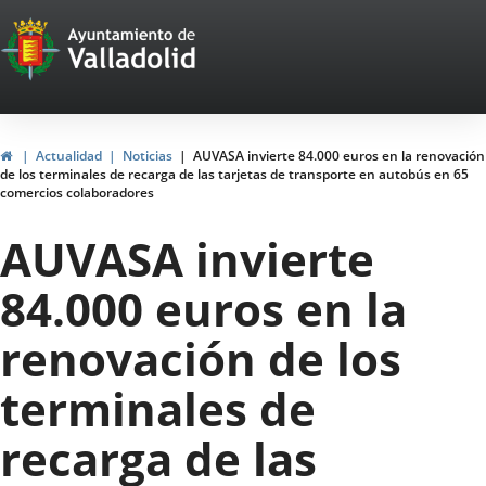
Portal
Saltar al contenido
Web
del
Ayuntamiento
Inicio
Actualidad
Noticias
AUVASA invierte 84.000 euros en la renovación
de los terminales de recarga de las tarjetas de transporte en autobús en 65
de
comercios colaboradores
Valladolid
AUVASA invierte
84.000 euros en la
renovación de los
terminales de
recarga de las