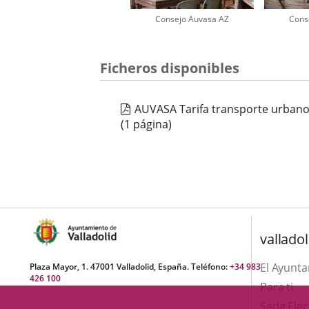
Consejo Auvasa AZ
Cons
Número
Ficheros disponibles
de
diapositivas:
2
AUVASA Tarifa transporte urban
(1 página)
valladol
El Ayunt
Plaza Mayor, 1. 47001 Valladolid, España. Teléfono:
+34 983
426 100
Para ti
Sede Elec