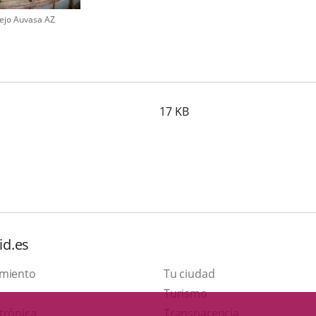
ejo Auvasa AZ
o
17
KB
id.es
amiento
Tu ciudad
Este
Turismo
Enlace
enlace
trónica
Transparencia