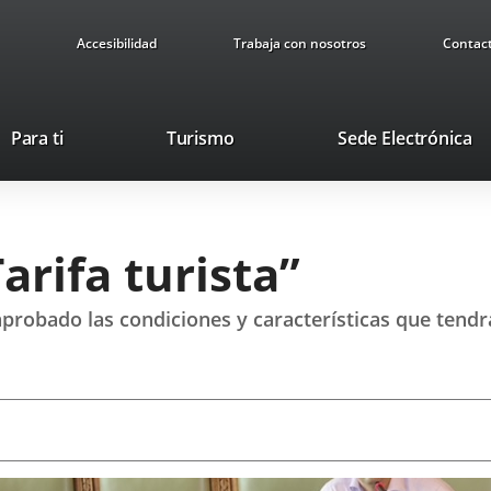
Accesibilidad
Trabaja con nosotros
Contac
Este
En
Para ti
Turismo
Sede Electrónica
enlace
a
se
u
abrirá
ap
en
ex
arifa turista”
una
ventana
nueva.
obado las condiciones y características que tendrá 