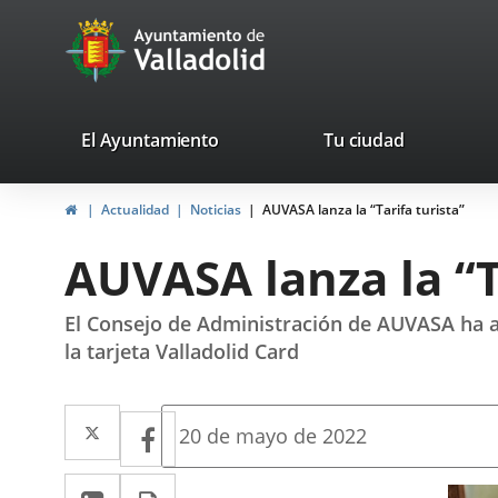
Portal
Saltar al contenido
avaTop
Web
del
Ayuntamiento
valladolid.es
El Ayuntamiento
Tu ciudad
de
Inicio
Actualidad
Noticias
AUVASA lanza la “Tarifa turista”
Valladolid
AUVASA lanza la “T
El Consejo de Administración de AUVASA ha apr
la tarjeta Valladolid Card
Twitter
Enlace
Facebook
Enlace
Fecha
20 de mayo de 2022
de
a
a
la
LinkedIn
Enlace
Imprimir
noticia