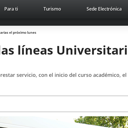
Este
En
Para ti
Turismo
Sede Electrónica
Accesibilidad
Trabaja con nosotros
Contac
enlace
a
se
un
abrirá
apl
arias el próximo lunes
en
ext
una
s líneas Universitar
ventana
nueva.
prestar servicio, con el inicio del curso académico, 