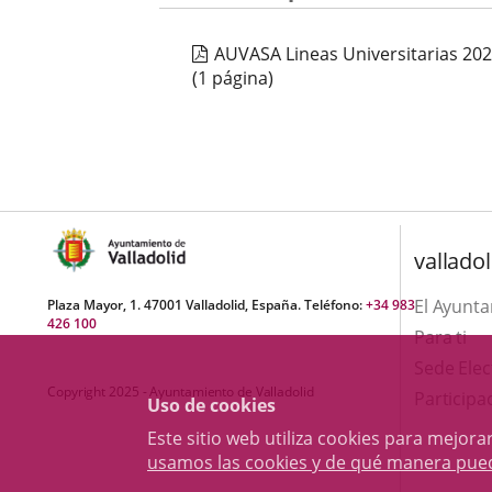
AUVASA Lineas Universitarias 20
(1 página)
valladol
El Ayunt
Plaza Mayor, 1. 47001 Valladolid, España. Teléfono:
+34 983
426 100
Para ti
Sede Elec
Copyright 2025 - Ayuntamiento de Valladolid
Participa
Uso de cookies
Este sitio web utiliza cookies para mejo
usamos las cookies y de qué manera pue