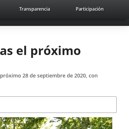
lace
Transparencia
Participación
avaHeaderSocial
Enlace
Enlace
Enlace
Buscar
to
Buscar
a
a
a
a
una
una
una
icación
aplicación
aplicación
aplicación
erna.
externa.
externa.
externa.
ias el próximo
el próximo 28 de septiembre de 2020, con