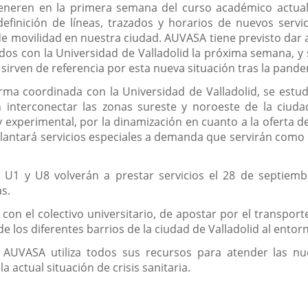
eneren en la primera semana del curso académico actual
 definición de líneas, trazados y horarios de nuevos servic
 de movilidad en nuestra ciudad. AUVASA tiene previsto dar 
os con la Universidad de Valladolid la próxima semana, y s
sirven de referencia por esta nueva situación tras la pande
ma coordinada con la Universidad de Valladolid, se estud
interconectar las zonas sureste y noroeste de la ciudad
 experimental, por la dinamización en cuanto a la oferta d
antará servicios especiales a demanda que servirán como 
ias U1 y U8 volverán a prestar servicios el 28 de septie
as.
 con el colectivo universitario, de apostar por el transpo
e los diferentes barrios de la ciudad de Valladolid al ento
ia, AUVASA utiliza todos sus recursos para atender las n
a actual situación de crisis sanitaria.