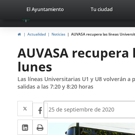
Portal
Saltar al contenido
valladolid.es
El Ayuntamiento
Tu ciudad
avaTop
Web
del
Inicio
Actualidad
Noticias
AUVASA recupera las líneas Universit
Ayuntamiento
AUVASA recupera la
de
lunes
Valladolid
Las líneas Universitarias U1 y U8 volverán a 
salidas a las 7:20 y 8:20 horas
Twitter
Enlace
Facebook
Enlace
Fecha
25 de septiembre de 2020
de
a
a
la
LinkedIn
Enlace
Imprimir
una
noticia
una
a