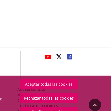
avaHeaderSocial
ENLACE
ENLACE
ENLACE
A
A
A
UNA
UNA
UNA
APLICACIÓN
APLICACIÓN
APLICACIÓN
EXTERNA.
EXTERNA.
EXTERNA.
Aceptar todas las cookies
Menú
ACCESIBILIDAD
Legal
MAPA WEB
Rechazar todas las cookies
o
Footer
CONDICIONES LEGALES
"Volver
POLÍTICA DE COOKIES