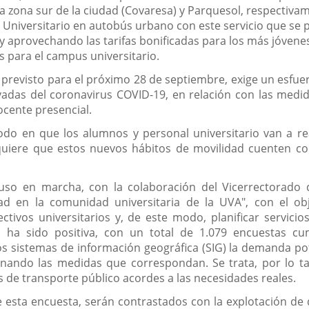
 la zona sur de la ciudad (Covaresa) y Parquesol, respectiv
Universitario en autobús urbano con este servicio que se 
y aprovechando las tarifas bonificadas para los más jóvenes
s para el campus universitario.
, previsto para el próximo 28 de septiembre, exige un esfue
vadas del coronavirus COVID-19, en relación con las medid
ocente presencial.
do en que los alumnos y personal universitario van a re
uiere que estos nuevos hábitos de movilidad cuenten con
o en marcha, con la colaboración del Vicerrectorado de
ad en la comunidad universitaria de la UVA", con el o
ctivos universitarios y, de este modo, planificar servici
iva ha sido positiva, con un total de 1.079 encuestas 
os sistemas de información geográfica (SIG) la demanda po
inando las medidas que correspondan. Se trata, por lo ta
ios de transporte público acordes a las necesidades reales.
e esta encuesta, serán contrastados con la explotación de d