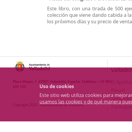
Este libro, con una tirada de 500 eje
colección que viene dando cabida a las
los próximos días y su precio de venta
valladol
El Ayunt
Plaza Mayor, 1. 47001 Valladolid, España. Teléfono:
+34 983
Uso de cookies
426 100
Para ti
Este sitio web utiliza cookies para mejo
Sede Elec
usamos las cookies y de qué manera pue
Copyright 2025 - Ayuntamiento de Valladolid
Participa