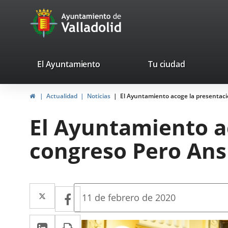
Portal
Saltar al contenido
avaTop
Web
del
Ayuntamiento
valladolid.es
El Ayuntamiento
Tu ciudad
de
Inicio
Actualidad
Noticias
El Ayuntamiento acoge la presentació
Valladolid
El Ayuntamiento ac
congreso Pero Ans
Twitter
Enlace
Facebook
Enlace
Fecha
11 de febrero de 2020
de
a
a
la
LinkedIn
Enlace
Imprimir
una
noticia