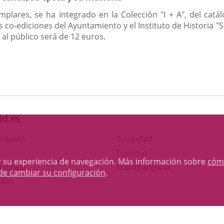
mplares, se ha integrado en la Colección "I + A", del cat
 co-ediciones del Ayuntamiento y el Instituto de Historia "
 al público será de 12 euros.
id.es
amiento
Tu ciudad
Este
Turismo
rar su experiencia de navegación. Más información sobre
cóm
Enlace
enlace
trónica
Transparencia
de cambiar su configuración
.
a
se
ción
una
abrirá
aplicación
en
Otras webs del ayuntamiento
externa.
una