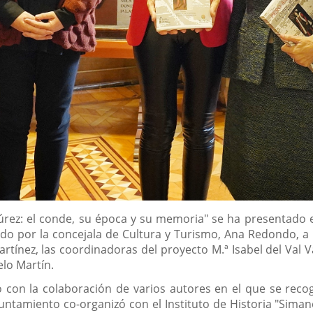
súrez: el conde, su época y su memoria" se ha presentado
dido por la concejala de Cultura y Turismo, Ana Redondo, a
tínez, las coordinadoras del proyecto M.ª Isabel del Val Val
lo Martín.
con la colaboración de varios autores en el que se recog
ntamiento co-organizó con el Instituto de Historia "Siman