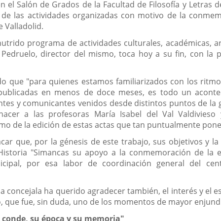
 el Salón de Grados de la Facultad de Filosofía y Letras de
 de las actividades organizadas con motivo de la conmem
 Valladolid.
utrido programa de actividades culturales, académicas, ar
Pedruelo, director del mismo, toca hoy a su fin, con la 
 que "para quienes estamos familiarizados con los ritmos
publicadas en menos de doce meses, es todo un aconteci
tes y comunicantes venidos desde distintos puntos de la geog
er a las profesoras María Isabel del Val Valdivieso y
mo de la edición de estas actas que tan puntualmente pone
r que, por la génesis de este trabajo, sus objetivos y la 
e Historia "Simancas su apoyo a la conmemoración de la
icipal, por esa labor de coordinación general del cen
a concejala ha querido agradecer también, el interés y el e
o, que fue, sin duda, uno de los momentos de mayor enjundi
l conde, su época y su memoria"