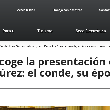
Accesibilidad
Trabaja con nosotros
Contac
Este
En
Para ti
Turismo
Sede Electrónica
enlace
a
se
u
n del libro “Actas del congreso Pero Ansúrez: el conde, su época y su memoria
abrirá
ap
en
ex
oge la presentación d
una
ventana
úrez: el conde, su ép
nueva.