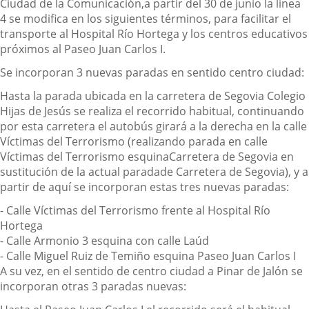
Ciudad de la Comunicación,
a partir del 30 de junio
la línea
4 se modifica en los siguientes términos
, para facilitar el
transporte al Hospital Río Hortega y los centros educativos
próximos al Paseo Juan Carlos I
.
Se incorporan 3 nuevas paradas en sentido centro ciudad:
Hasta la parada ubicada en la carretera de Segovia Colegio
Hijas de Jesús se realiza el recorrido habitual, continuando
por esta carretera el autobús girará a la derecha en la calle
Víctimas del Terrorismo
(realizando parada
en
calle
Víctimas del Terrorismo esq
uina
Carre
t
e
ra
de
Segovia
en
sustitución de la actual
parada
de
Carretera de
Segovia)
,
y
a
partir de aquí se incorporan estas tres nuevas paradas:
-
Calle
Víctimas
del Terrorismo
frente al
Hospital Río
Hortega
-
Calle Armonio 3 esquina con calle Laúd
-
Calle Miguel Ruiz de Temiño esquina Paseo Juan Carlos I
A su vez, en el sentido de centro ciudad a Pinar de Jalón se
incorporan otras 3 paradas nuevas
: