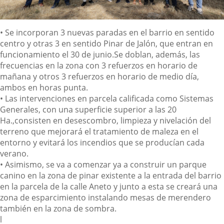
Descripción
•
Se
incorporan 3 nuevas paradas
en el barrio en
sentido
centro
y otras 3 en sentido Pinar de Jalón, que entran en
funcionamiento
el 30 de junio.
Se doblan
, además,
las
frecuencias
en la zona
con 3 refuerzos en horario de
mañana y otros 3 refuerzos en horario de medio día,
ambos en horas punta.
•
Las intervenciones en
parcela calificada como Sistemas
Generales, con una superficie superior a las 20
Ha.,
consisten en desescombro, limpieza y nivelación d
el
terreno que
mejorar
á
el tratamiento de maleza en el
entorno y evitará los incendios que se producían cada
verano.
•
Asimismo,
se va a comenzar ya a construir un parque
canino en la zona de pinar existente a la entrada del barrio
en la parcela de la calle Aneto y junto a esta se creará una
zona de esparcimiento instalando mesas de merendero
también en la zona de sombra.
l