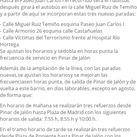
Hasta el Paseo Juan Carlos I
el recorrido será el habitual,
después girará el autobús en la calle Miguel Ruiz de Temiño
y a partir de aquí se incorporan estas tres nuevas paradas:
-
Calle Miguel Ruiz Temiño esquina Paseo Juan Carlos I
-
Calle Armonio 26 esquina calle Castañuelas
-
Calle
Víctimas
del Terrorismo frente al Hospital Río
Hortega
Se
ajustan los horarios y se
dobla
en horas punta
la
frecuencia
de servicio en Pinar de Jalón
Además de la
ampliación de la línea
,
con las paradas
nuevas
,
se
ajustan los horarios
y se
mejoran las
frecuencias
en horas punta, de
salida de Pinar de Jalón y de
vuelta a este barrio,
en días laborables, excepto en agosto,
de forma que:
En horario de mañana se realizarán tres refuerzos desde
Pinar de Jalón hasta
Plaza de
Madrid con los siguientes
horarios de salida: 7:55 h, 8:55 h y 10:00 h.
En el tramo horario de tarde se realizarán tres refuerzos
desde Plaza de Poniente hasta Pinar de Jalón con los