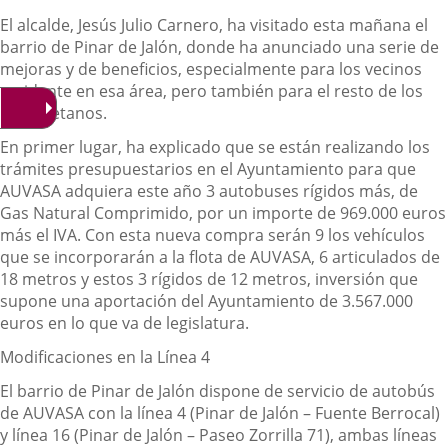
El alcalde, Jesús Julio Carnero, ha visitado esta mañana el
barrio de Pinar de Jalón, donde ha anunciado una serie de
mejoras y de beneficios, especialmente para los vecinos
residente en esa área, pero también para el resto de los
vallisoletanos.
En primer lugar, ha explicado que
se están realizando los
trámites presupuestarios en el Ayuntamiento para que
AUVASA adquiera este año 3 autobuses
rígidos más,
de
G
as
N
atural
C
omprimido
, por un importe de 969.000
euros
más el IVA. Con esta nueva compra serán 9 los vehículos
que se incorporarán a la flota de AUVASA, 6 articulados de
18 metros y estos 3 rígidos de 12 metros, inversión que
supone una aportación del
Ayuntamiento de 3.567.000
euros
en lo que va de legislatura
.
Modificaciones en la Línea 4
El barrio de Pinar de Jalón dispone de servicio de autobús
de AUVASA con la línea 4 (Pinar de Jalón – Fuente Berrocal)
y línea 16 (Pinar de Jalón – Paseo Zorrilla 71), ambas líneas