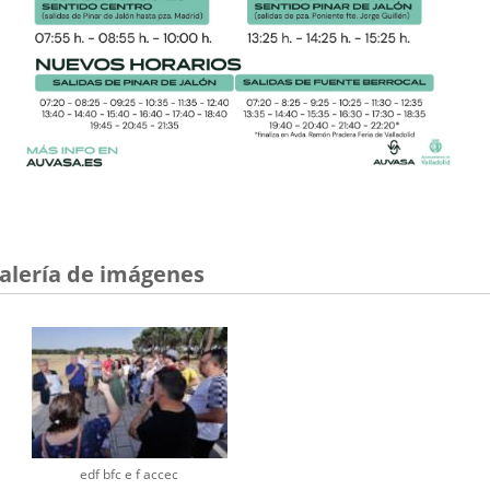
alería de imágenes
edf bfc e f accec