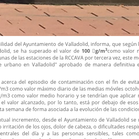
lidad del Ayuntamiento de Valladolid, informa, que según 
3
dolid, se ha superado el valor de
100

g/m
como valor m
unas de las estaciones de la RCCAVA por tercera vez, este m
e urbano en Valladolid" aprobado de manera definitiva e
acerca del episodio de contaminación con el fin de evitar 
 µg/m3 como valor máximo diario de las medias móviles octoh
/m3 como valor medio horario y se tendrían que aplicar me
n el valor alcanzado, por lo tanto, está por debajo de es
ta semana de forma asociada a la evolución de las condici
entual incremento, desde el Ayuntamiento de Valladolid se
ritación de los ojos, dolor de cabeza, o dificultades respir
entrales del día y a las personas sensibles, tales co