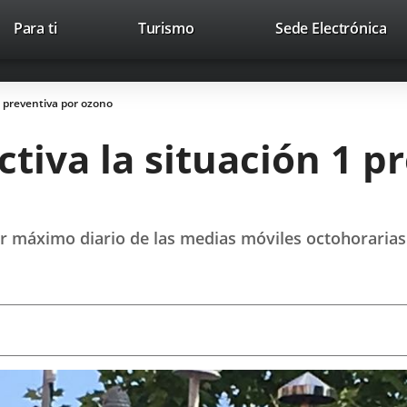
Este
En
Para ti
Turismo
Sede Electrónica
Accesibilidad
Trabaja con nosotros
Contac
enlace
a
se
un
abrirá
apl
1 preventiva por ozono
en
ext
una
tiva la situación 1 p
ventana
nueva.
máximo diario de las medias móviles octohorarias 