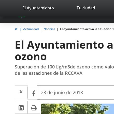
Portal
Saltar al contenido
valladolid.es
El Ayuntamiento
Tu ciudad
avaTop
Web
del
Inicio
Actualidad
Noticias
El Ayuntamiento activa la situación 
Ayuntamiento
El Ayuntamiento ac
de
ozono
Valladolid
Superación de 100 g/m3de ozono como valor 
de las estaciones de la RCCAVA
Twitter
Enlace
Facebook
Enlace
Fecha
23 de junio de 2018
de
a
a
la
LinkedIn
Enlace
Imprimir
una
noticia
una
a