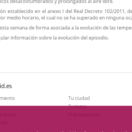
ísicos desacostumbrados y prolongados al aire libre.
ón establecido en el anexo I del Real Decreto 102/2011, de 
or medio horario, el cual no se ha superado en ninguna oc
 esta semana de forma asociada a la evolución de las tempe
ular información sobre la evolución del episodio.
id.es
amiento
Tu ciudad
Este
Turismo
Enlace
enlace
trónica
Transparencia
a
se
ción
una
abrirá