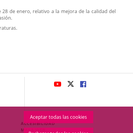
28 de enero, relativo a la mejora de la calidad del
asión.
raturas.
avaHeaderSocial
ENLACE
ENLACE
ENLACE
A
A
A
UNA
UNA
UNA
APLICACIÓN
APLICACIÓN
APLICACIÓN
EXTERNA.
EXTERNA.
EXTERNA.
Aceptar todas las cookies
Menú
ACCESIBILIDAD
Legal
MAPA WEB