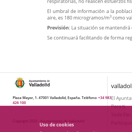
respiratorias, no realicen esfuerzos f
El umbral de información a la poblaci
3
aire, es 180 microgramos/m
como val
Previsión
: La situación se mantendrá
Se continuará facilitando de forma reg
valladol
El Ayunt
Plaza Mayor, 1. 47001 Valladolid, España. Teléfono:
+34 983
426 100
Para ti
Sede Elec
Copyright 2025 - Ayuntamiento de Valladolid
Participa
Uso de cookies