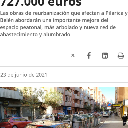
727.000 euros
Las obras de reurbanización que afectan a Pilarica y
Belén abordarán una importante mejora del
espacio peatonal, más arbolado y nueva red de
abastecimiento y alumbrado
Twitter
Enlace
Facebook
Enlace
Linke
Enlace
I
a
a
a
una
una
una
Fecha
23 de junio de 2021
de
aplicación
aplicación
aplica
la
noticia
externa.
externa.
extern