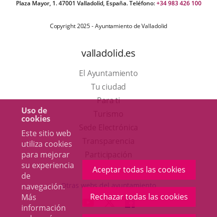
Plaza Mayor, 1. 47001 Valladolid, España. Teléfono:
+34 983 426 100
Copyright 2025 - Ayuntamiento de Valladolid
valladolid.es
El Ayuntamiento
Tu ciudad
Para ti
Uso de
Este
Turismo
cookies
enlace
Enlace
Sede Electrónica
Este sitio web
se
a
Transparencia
utiliza cookies
abrirá
una
Participación
para mejorar
su experiencia
en
aplicación
Aceptar todas las cookies
de
una
externa.
Otras webs del ayuntamiento
navegación.
ventana
Rechazar todas las cookies
Más
aderSocial
ENLACE
ENLACE
ENLACE
información
nueva.
A
A
A