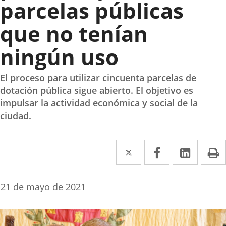
parcelas públicas
que no tenían
ningún uso
El proceso para utilizar cincuenta parcelas de
dotación pública sigue abierto. El objetivo es
impulsar la actividad económica y social de la
ciudad.
Twitter
Enlace
Facebook
Enlace
Linke
Enlace
I
a
a
a
una
una
una
Fecha
21 de mayo de 2021
de
aplicación
aplicación
aplica
la
noticia
externa.
externa.
extern