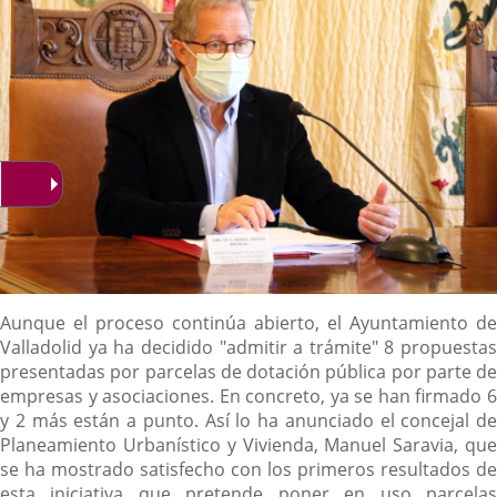
Descripción
Aunque el proceso continúa abierto, el Ayuntamiento de
Valladolid ya ha decidido "admitir a trámite" 8 propuestas
presentadas por parcelas de dotación pública por parte de
empresas y asociaciones. En concreto, ya se han firmado 6
y 2 más están a punto. Así lo ha anunciado el concejal de
Planeamiento Urbanístico y Vivienda, Manuel Saravia, que
se ha mostrado satisfecho con los primeros resultados de
esta iniciativa que pretende poner en uso parcelas