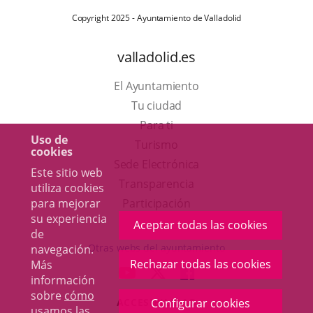
Copyright 2025 - Ayuntamiento de Valladolid
valladolid.es
El Ayuntamiento
Tu ciudad
Para ti
Uso de
Este
Turismo
cookies
enlace
Enlace
Sede Electrónica
Este sitio web
se
a
Transparencia
utiliza cookies
abrirá
una
para mejorar
Participación
su experiencia
en
aplicación
Aceptar todas las cookies
de
una
externa.
Otras webs del ayuntamiento
navegación.
ventana
Rechazar todas las cookies
Más
aderSocial
ENLACE
ENLACE
ENLACE
información
nueva.
A
A
A
sobre
cómo
Configurar cookies
ACCESIBILIDAD
UNA
UNA
UNA
usamos las