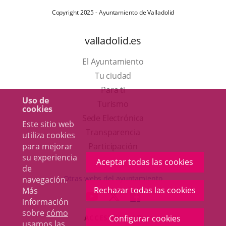
Copyright 2025 - Ayuntamiento de Valladolid
valladolid.es
El Ayuntamiento
Tu ciudad
Para ti
Uso de
Este
Turismo
cookies
enlace
Enlace
Sede Electrónica
Este sitio web
se
a
Transparencia
utiliza cookies
abrirá
una
para mejorar
Participación
su experiencia
en
aplicación
Aceptar todas las cookies
de
una
externa.
Otras webs del ayuntamiento
navegación.
ventana
Rechazar todas las cookies
Más
aderSocial
ENLACE
ENLACE
ENLACE
información
nueva.
A
A
A
sobre
cómo
Configurar cookies
ACCESIBILIDAD
UNA
UNA
UNA
usamos las