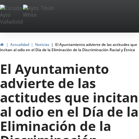
Portal
Saltar al contenido
Web
del
Ayuntamiento
Inicio
Actualidad
Noticias
El Ayuntamiento advierte de las actitudes que
incitan al odio en el Día de la Eliminación de la Discriminación Racial y Étnica
de
El Ayuntamiento
Valladolid
advierte de las
actitudes que incitan
al odio en el Día de la
Eliminación de la