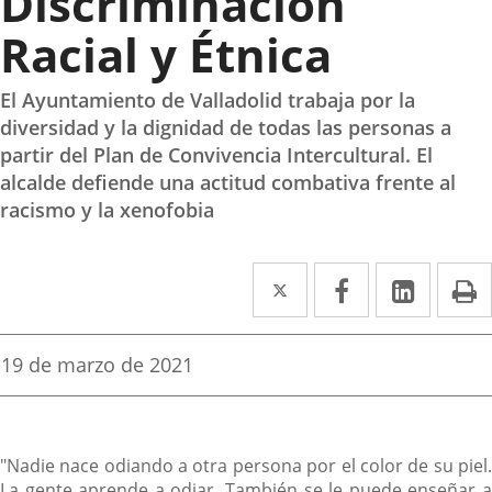
Discriminación
Racial y Étnica
El Ayuntamiento de Valladolid trabaja por la
diversidad y la dignidad de todas las personas a
partir del Plan de Convivencia Intercultural. El
alcalde defiende una actitud combativa frente al
racismo y la xenofobia
Twitter
Enlace
Facebook
Enlace
Linke
Enlace
I
a
a
a
una
una
una
Fecha
19 de marzo de 2021
de
aplicación
aplicación
aplica
la
noticia
externa.
externa.
extern
Descripción
"Nadie nace odiando a otra persona por el color de su piel.
La gente aprende a odiar. También se le puede enseñar a