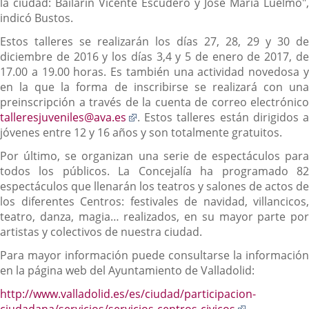
la ciudad: Bailarín Vicente Escudero y José María Luelmo",
indicó Bustos.
Estos talleres se realizarán los días 27, 28, 29 y 30 de
diciembre de 2016 y los días 3,4 y 5 de enero de 2017, de
17.00 a 19.00 horas. Es también una actividad novedosa y
en la que la forma de inscribirse se realizará con una
preinscripción a través de la cuenta de correo electrónico
Enlace
talleresjuveniles@ava.es
. Estos talleres están dirigidos a
a
jóvenes entre 12 y 16 años y son totalmente gratuitos.
una
Por último, se organizan una serie de espectáculos para
aplicación
todos los públicos. La Concejalía ha programado 82
externa.
espectáculos que llenarán los teatros y salones de actos de
los diferentes Centros: festivales de navidad, villancicos,
teatro, danza, magia… realizados, en su mayor parte por
artistas y colectivos de nuestra ciudad.
Para mayor información puede consultarse la información
en la página web del Ayuntamiento de Valladolid:
http://www.valladolid.es/es/ciudad/participacion-
Enlace