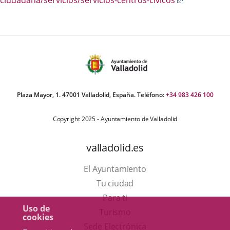
ciudadana/servicios/servicios-centros-civicos
a
una
aplicación
externa.
Plaza Mayor, 1. 47001 Valladolid, España. Teléfono:
+34 983 426 100
Copyright 2025 - Ayuntamiento de Valladolid
valladolid.es
El Ayuntamiento
Tu ciudad
Para ti
Uso de
Este
Turismo
cookies
enlace
Enlace
Sede Electrónica