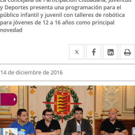
y Deportes presenta una programación para el
público infantil y juvenil con talleres de robótica
para jóvenes de 12 a 16 años como principal
novedad
Twitter
Enlace
Facebook
Enlace
Linke
Enlace
I
a
a
a
una
una
una
Fecha
14 de diciembre de 2016
de
aplicación
aplicación
aplica
la
noticia
externa.
externa.
extern