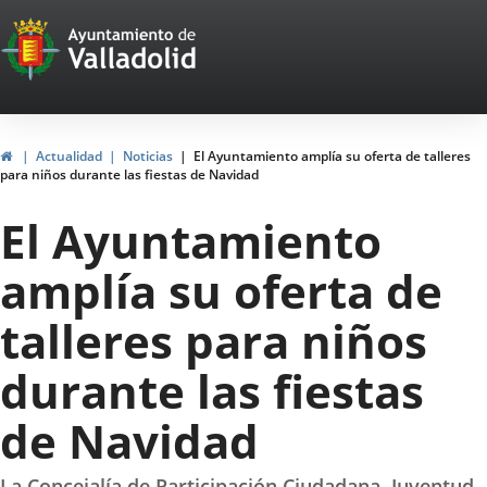
Portal
Saltar al contenido
Web
del
Ayuntamiento
Inicio
Actualidad
Noticias
El Ayuntamiento amplía su oferta de talleres
para niños durante las fiestas de Navidad
de
El Ayuntamiento
Valladolid
amplía su oferta de
talleres para niños
durante las fiestas
de Navidad
La Concejalía de Participación Ciudadana, Juventud